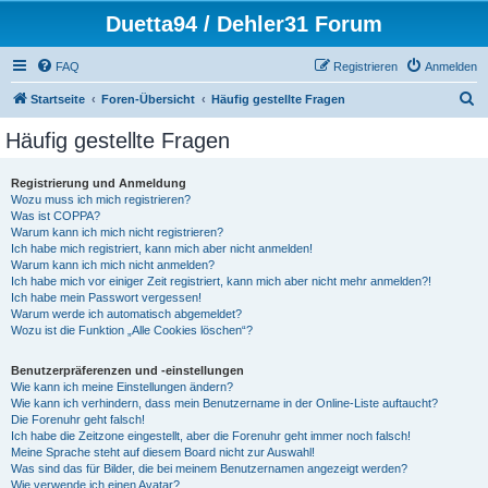
Duetta94 / Dehler31 Forum
FAQ
Registrieren
Anmelden
S
Startseite
Foren-Übersicht
Häufig gestellte Fragen
u
Häufig gestellte Fragen
c
h
Registrierung und Anmeldung
Wozu muss ich mich registrieren?
e
Was ist COPPA?
Warum kann ich mich nicht registrieren?
Ich habe mich registriert, kann mich aber nicht anmelden!
Warum kann ich mich nicht anmelden?
Ich habe mich vor einiger Zeit registriert, kann mich aber nicht mehr anmelden?!
Ich habe mein Passwort vergessen!
Warum werde ich automatisch abgemeldet?
Wozu ist die Funktion „Alle Cookies löschen“?
Benutzerpräferenzen und -einstellungen
Wie kann ich meine Einstellungen ändern?
Wie kann ich verhindern, dass mein Benutzername in der Online-Liste auftaucht?
Die Forenuhr geht falsch!
Ich habe die Zeitzone eingestellt, aber die Forenuhr geht immer noch falsch!
Meine Sprache steht auf diesem Board nicht zur Auswahl!
Was sind das für Bilder, die bei meinem Benutzernamen angezeigt werden?
Wie verwende ich einen Avatar?