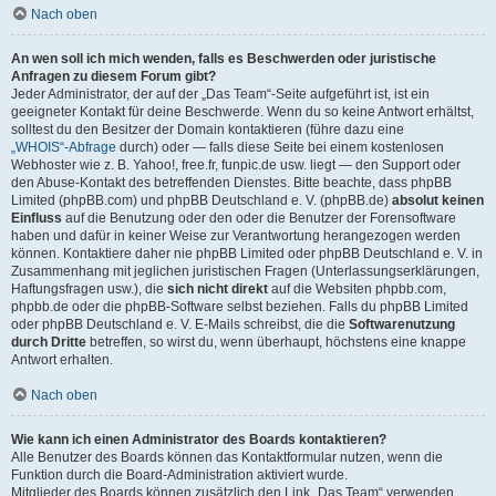
Nach oben
An wen soll ich mich wenden, falls es Beschwerden oder juristische
Anfragen zu diesem Forum gibt?
Jeder Administrator, der auf der „Das Team“-Seite aufgeführt ist, ist ein
geeigneter Kontakt für deine Beschwerde. Wenn du so keine Antwort erhältst,
solltest du den Besitzer der Domain kontaktieren (führe dazu eine
„WHOIS“-Abfrage
durch) oder — falls diese Seite bei einem kostenlosen
Webhoster wie z. B. Yahoo!, free.fr, funpic.de usw. liegt — den Support oder
den Abuse-Kontakt des betreffenden Dienstes. Bitte beachte, dass phpBB
Limited (phpBB.com) und phpBB Deutschland e. V. (phpBB.de)
absolut keinen
Einfluss
auf die Benutzung oder den oder die Benutzer der Forensoftware
haben und dafür in keiner Weise zur Verantwortung herangezogen werden
können. Kontaktiere daher nie phpBB Limited oder phpBB Deutschland e. V. in
Zusammenhang mit jeglichen juristischen Fragen (Unterlassungserklärungen,
Haftungsfragen usw.), die
sich nicht direkt
auf die Websiten phpbb.com,
phpbb.de oder die phpBB-Software selbst beziehen. Falls du phpBB Limited
oder phpBB Deutschland e. V. E-Mails schreibst, die die
Softwarenutzung
durch Dritte
betreffen, so wirst du, wenn überhaupt, höchstens eine knappe
Antwort erhalten.
Nach oben
Wie kann ich einen Administrator des Boards kontaktieren?
Alle Benutzer des Boards können das Kontaktformular nutzen, wenn die
Funktion durch die Board-Administration aktiviert wurde.
Mitglieder des Boards können zusätzlich den Link „Das Team“ verwenden.