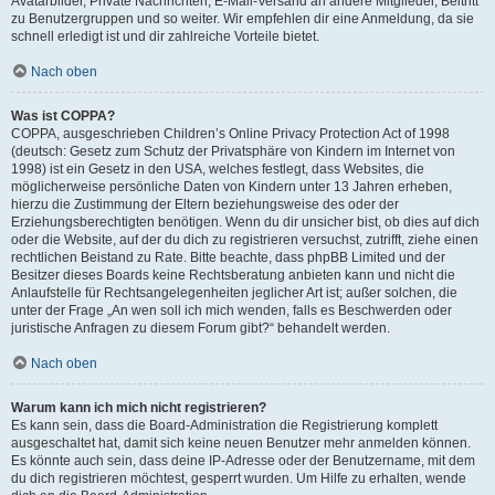
Avatarbilder, Private Nachrichten, E-Mail-Versand an andere Mitglieder, Beitritt
zu Benutzergruppen und so weiter. Wir empfehlen dir eine Anmeldung, da sie
schnell erledigt ist und dir zahlreiche Vorteile bietet.
Nach oben
Was ist COPPA?
COPPA, ausgeschrieben Children’s Online Privacy Protection Act of 1998
(deutsch: Gesetz zum Schutz der Privatsphäre von Kindern im Internet von
1998) ist ein Gesetz in den USA, welches festlegt, dass Websites, die
möglicherweise persönliche Daten von Kindern unter 13 Jahren erheben,
hierzu die Zustimmung der Eltern beziehungsweise des oder der
Erziehungsberechtigten benötigen. Wenn du dir unsicher bist, ob dies auf dich
oder die Website, auf der du dich zu registrieren versuchst, zutrifft, ziehe einen
rechtlichen Beistand zu Rate. Bitte beachte, dass phpBB Limited und der
Besitzer dieses Boards keine Rechtsberatung anbieten kann und nicht die
Anlaufstelle für Rechtsangelegenheiten jeglicher Art ist; außer solchen, die
unter der Frage „An wen soll ich mich wenden, falls es Beschwerden oder
juristische Anfragen zu diesem Forum gibt?“ behandelt werden.
Nach oben
Warum kann ich mich nicht registrieren?
Es kann sein, dass die Board-Administration die Registrierung komplett
ausgeschaltet hat, damit sich keine neuen Benutzer mehr anmelden können.
Es könnte auch sein, dass deine IP-Adresse oder der Benutzername, mit dem
du dich registrieren möchtest, gesperrt wurden. Um Hilfe zu erhalten, wende