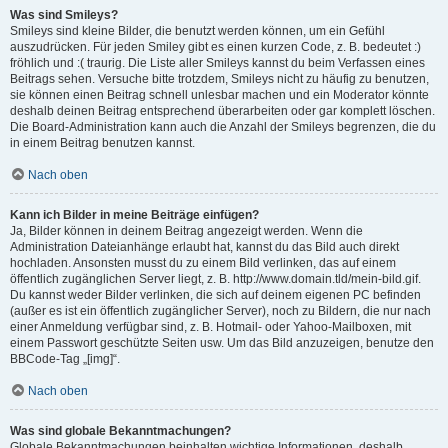
Was sind Smileys?
Smileys sind kleine Bilder, die benutzt werden können, um ein Gefühl
auszudrücken. Für jeden Smiley gibt es einen kurzen Code, z. B. bedeutet :)
fröhlich und :( traurig. Die Liste aller Smileys kannst du beim Verfassen eines
Beitrags sehen. Versuche bitte trotzdem, Smileys nicht zu häufig zu benutzen,
sie können einen Beitrag schnell unlesbar machen und ein Moderator könnte
deshalb deinen Beitrag entsprechend überarbeiten oder gar komplett löschen.
Die Board-Administration kann auch die Anzahl der Smileys begrenzen, die du
in einem Beitrag benutzen kannst.
Nach oben
Kann ich Bilder in meine Beiträge einfügen?
Ja, Bilder können in deinem Beitrag angezeigt werden. Wenn die
Administration Dateianhänge erlaubt hat, kannst du das Bild auch direkt
hochladen. Ansonsten musst du zu einem Bild verlinken, das auf einem
öffentlich zugänglichen Server liegt, z. B. http://www.domain.tld/mein-bild.gif.
Du kannst weder Bilder verlinken, die sich auf deinem eigenen PC befinden
(außer es ist ein öffentlich zugänglicher Server), noch zu Bildern, die nur nach
einer Anmeldung verfügbar sind, z. B. Hotmail- oder Yahoo-Mailboxen, mit
einem Passwort geschützte Seiten usw. Um das Bild anzuzeigen, benutze den
BBCode-Tag „[img]“.
Nach oben
Was sind globale Bekanntmachungen?
Globale Bekanntmachungen beinhalten wichtige Informationen, deshalb