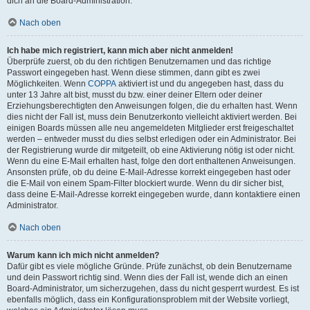
dich an die Board-Administration.
Nach oben
Ich habe mich registriert, kann mich aber nicht anmelden!
Überprüfe zuerst, ob du den richtigen Benutzernamen und das richtige
Passwort eingegeben hast. Wenn diese stimmen, dann gibt es zwei
Möglichkeiten. Wenn
COPPA
aktiviert ist und du angegeben hast, dass du
unter 13 Jahre alt bist, musst du bzw. einer deiner Eltern oder deiner
Erziehungsberechtigten den Anweisungen folgen, die du erhalten hast. Wenn
dies nicht der Fall ist, muss dein Benutzerkonto vielleicht aktiviert werden. Bei
einigen Boards müssen alle neu angemeldeten Mitglieder erst freigeschaltet
werden – entweder musst du dies selbst erledigen oder ein Administrator. Bei
der Registrierung wurde dir mitgeteilt, ob eine Aktivierung nötig ist oder nicht.
Wenn du eine E-Mail erhalten hast, folge den dort enthaltenen Anweisungen.
Ansonsten prüfe, ob du deine E-Mail-Adresse korrekt eingegeben hast oder
die E-Mail von einem Spam-Filter blockiert wurde. Wenn du dir sicher bist,
dass deine E-Mail-Adresse korrekt eingegeben wurde, dann kontaktiere einen
Administrator.
Nach oben
Warum kann ich mich nicht anmelden?
Dafür gibt es viele mögliche Gründe. Prüfe zunächst, ob dein Benutzername
und dein Passwort richtig sind. Wenn dies der Fall ist, wende dich an einen
Board-Administrator, um sicherzugehen, dass du nicht gesperrt wurdest. Es ist
ebenfalls möglich, dass ein Konfigurationsproblem mit der Website vorliegt,