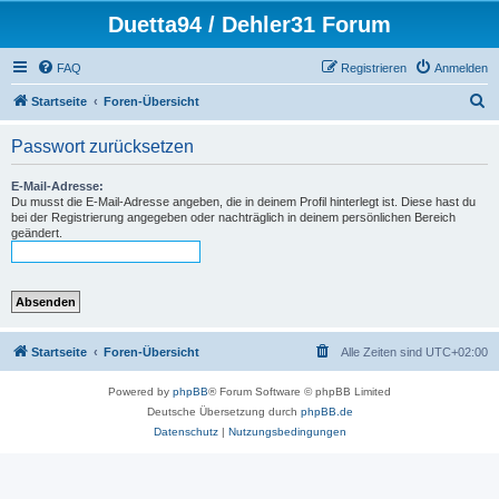
Duetta94 / Dehler31 Forum
FAQ
Registrieren
Anmelden
S
Startseite
Foren-Übersicht
u
Passwort zurücksetzen
c
h
E-Mail-Adresse:
Du musst die E-Mail-Adresse angeben, die in deinem Profil hinterlegt ist. Diese hast du
e
bei der Registrierung angegeben oder nachträglich in deinem persönlichen Bereich
geändert.
Startseite
Foren-Übersicht
Alle Zeiten sind
UTC+02:00
Powered by
phpBB
® Forum Software © phpBB Limited
Deutsche Übersetzung durch
phpBB.de
Datenschutz
|
Nutzungsbedingungen