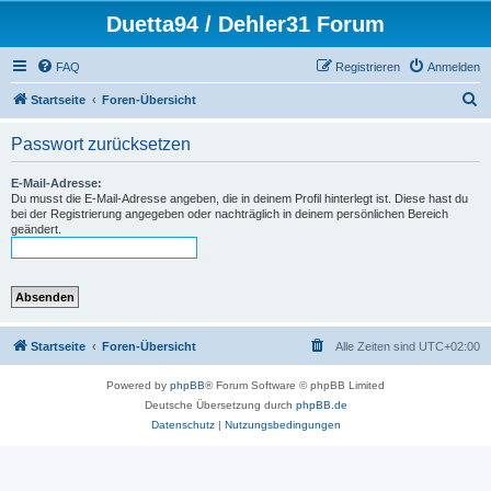
Duetta94 / Dehler31 Forum
FAQ
Registrieren
Anmelden
S
Startseite
Foren-Übersicht
u
Passwort zurücksetzen
c
h
E-Mail-Adresse:
Du musst die E-Mail-Adresse angeben, die in deinem Profil hinterlegt ist. Diese hast du
e
bei der Registrierung angegeben oder nachträglich in deinem persönlichen Bereich
geändert.
Startseite
Foren-Übersicht
Alle Zeiten sind
UTC+02:00
Powered by
phpBB
® Forum Software © phpBB Limited
Deutsche Übersetzung durch
phpBB.de
Datenschutz
|
Nutzungsbedingungen