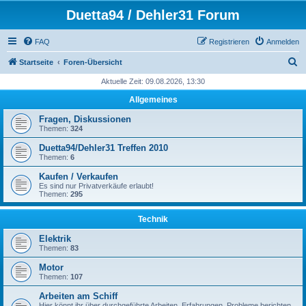
Duetta94 / Dehler31 Forum
FAQ
Registrieren
Anmelden
S
Startseite
Foren-Übersicht
u
Aktuelle Zeit: 09.08.2026, 13:30
c
Allgemeines
h
Fragen, Diskussionen
e
Themen:
324
Duetta94/Dehler31 Treffen 2010
Themen:
6
Kaufen / Verkaufen
Es sind nur Privatverkäufe erlaubt!
Themen:
295
Technik
Elektrik
Themen:
83
Motor
Themen:
107
Arbeiten am Schiff
Hier könnt ihr über durchgeführte Arbeiten, Erfahrungen, Probleme berichten