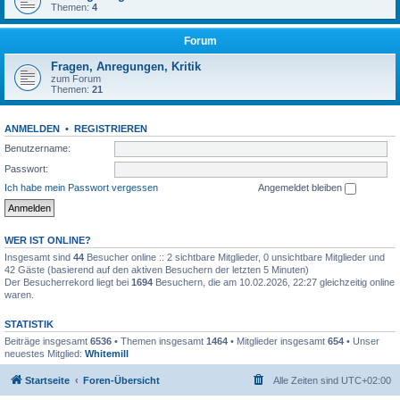
Themen:
4
Forum
Fragen, Anregungen, Kritik
zum Forum
Themen:
21
ANMELDEN
•
REGISTRIEREN
Benutzername:
Passwort:
Ich habe mein Passwort vergessen
Angemeldet bleiben
WER IST ONLINE?
Insgesamt sind
44
Besucher online :: 2 sichtbare Mitglieder, 0 unsichtbare Mitglieder und
42 Gäste (basierend auf den aktiven Besuchern der letzten 5 Minuten)
Der Besucherrekord liegt bei
1694
Besuchern, die am 10.02.2026, 22:27 gleichzeitig online
waren.
STATISTIK
Beiträge insgesamt
6536
• Themen insgesamt
1464
• Mitglieder insgesamt
654
• Unser
neuestes Mitglied:
Whitemill
Startseite
Foren-Übersicht
Alle Zeiten sind
UTC+02:00