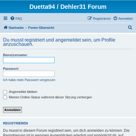
Duetta94 / Dehler31 Forum
FAQ
Registrieren
Anmelden
S
Startseite
Foren-Übersicht
u
Du musst registriert und angemeldet sein, um Profile
c
anzuschauen.
h
Benutzername:
e
Passwort:
Ich habe mein Passwort vergessen
Angemeldet bleiben
Meinen Online-Status während dieser Sitzung verbergen
REGISTRIEREN
Du musst in diesem Forum registriert sein, um dich anmelden zu können. Die
Registrierung ist in wenigen Augenblicken erledigt und ermöglicht dir, auf