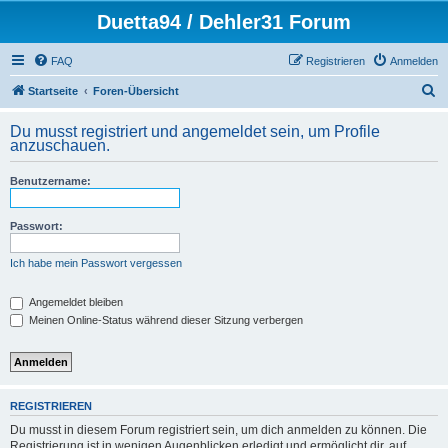
Duetta94 / Dehler31 Forum
FAQ
Registrieren
Anmelden
S
Startseite
Foren-Übersicht
u
Du musst registriert und angemeldet sein, um Profile
c
anzuschauen.
h
Benutzername:
e
Passwort:
Ich habe mein Passwort vergessen
Angemeldet bleiben
Meinen Online-Status während dieser Sitzung verbergen
REGISTRIEREN
Du musst in diesem Forum registriert sein, um dich anmelden zu können. Die
Registrierung ist in wenigen Augenblicken erledigt und ermöglicht dir, auf