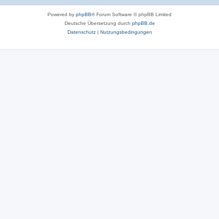
r
Powered by
phpBB
® Forum Software © phpBB Limited
t
Deutsche Übersetzung durch
phpBB.de
e
Datenschutz
|
Nutzungsbedingungen
n