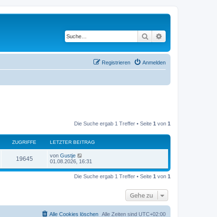
Suche
Erweiterte Suche
Registrieren
Anmelden
Die Suche ergab 1 Treffer • Seite
1
von
1
ZUGRIFFE
LETZTER BEITRAG
L
von
Gustje
Z
19645
e
01.08.2026, 16:31
t
u
z
Die Suche ergab 1 Treffer • Seite
1
von
1
t
g
e
r
Gehe zu
r
B
e
i
i
t
Alle Cookies löschen
Alle Zeiten sind
UTC+02:00