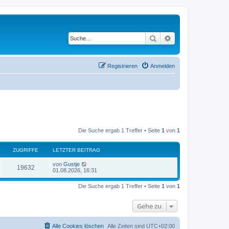
Suche
Erweiterte Suche
Registrieren
Anmelden
Die Suche ergab 1 Treffer • Seite
1
von
1
ZUGRIFFE
LETZTER BEITRAG
L
von
Gustje
Z
19632
e
01.08.2026, 16:31
t
u
z
Die Suche ergab 1 Treffer • Seite
1
von
1
t
g
e
r
Gehe zu
r
B
e
i
i
t
Alle Cookies löschen
Alle Zeiten sind
UTC+02:00