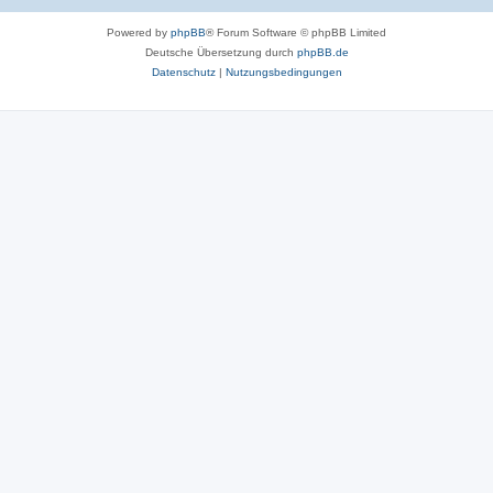
r
Powered by
phpBB
® Forum Software © phpBB Limited
t
Deutsche Übersetzung durch
phpBB.de
e
Datenschutz
|
Nutzungsbedingungen
n