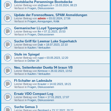
Bootsblache Persenninge Bootsdecke
Letzter Beitrag von
sb@aam.ch
«
15.03.2024, 08:23
Verfasst in
Fragen, Diskussionen
Update der Forensoftware, SPAM Anmeldungen
Letzter Beitrag von
admin
«
03.02.2024, 17:56
Verfasst in
Fragen, Anregungen, Kritik
Germanischer LLoyd Typengeprüft
Letzter Beitrag von
flm
«
07.11.2023, 15:53
Verfasst in
Fragen, Diskussionen
Suche Griff für Lewmar Luke Superhatch
Letzter Beitrag von
Daik
«
18.07.2023, 22:10
Verfasst in
Kaufen / Verkaufen
Stufe im Spiegel
Letzter Beitrag von
ruppi
«
03.05.2023, 12:20
Verfasst in
Dehler 28
Neu, Seitenfenster Duetta 94 braun VB
Letzter Beitrag von
Kirmsse
«
26.02.2023, 13:52
Verfasst in
Kaufen / Verkaufen
FI-Schalter an Ladesäule
Letzter Beitrag von
Krauter
«
14.02.2023, 18:21
Verfasst in
Fragen, Diskussionen
Ersatz VDO Compact Log
Letzter Beitrag von
Triton
«
17.01.2023, 17:07
Verfasst in
Fragen, Diskussionen
Suche Genua 3
Letzter Beitrag von
Bernhard
«
23.12.2022, 20:27