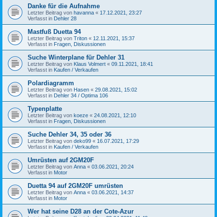
Danke für die Aufnahme
Letzter Beitrag von
havanna
«
17.12.2021, 23:27
Verfasst in
Dehler 28
Mastfuß Duetta 94
Letzter Beitrag von
Triton
«
12.11.2021, 15:37
Verfasst in
Fragen, Diskussionen
Suche Winterplane für Dehler 31
Letzter Beitrag von
Klaus Volmert
«
09.11.2021, 18:41
Verfasst in
Kaufen / Verkaufen
Polardiagramm
Letzter Beitrag von
Hasen
«
29.08.2021, 15:02
Verfasst in
Dehler 34 / Optima 106
Typenplatte
Letzter Beitrag von
koeze
«
24.08.2021, 12:10
Verfasst in
Fragen, Diskussionen
Suche Dehler 34, 35 oder 36
Letzter Beitrag von
deko99
«
16.07.2021, 17:29
Verfasst in
Kaufen / Verkaufen
Umrüsten auf 2GM20F
Letzter Beitrag von
Anna
«
03.06.2021, 20:24
Verfasst in
Motor
Duetta 94 auf 2GM20F umrüsten
Letzter Beitrag von
Anna
«
03.06.2021, 14:37
Verfasst in
Motor
Wer hat seine D28 an der Cote-Azur