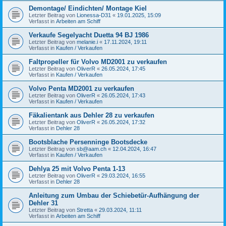
Demontage/ Eindichten/ Montage Kiel
Letzter Beitrag von
Lionessa-D31
«
19.01.2025, 15:09
Verfasst in
Arbeiten am Schiff
Verkaufe Segelyacht Duetta 94 BJ 1986
Letzter Beitrag von
melanie.i
«
17.11.2024, 19:11
Verfasst in
Kaufen / Verkaufen
Faltpropeller für Volvo MD2001 zu verkaufen
Letzter Beitrag von
OliverR
«
26.05.2024, 17:45
Verfasst in
Kaufen / Verkaufen
Volvo Penta MD2001 zu verkaufen
Letzter Beitrag von
OliverR
«
26.05.2024, 17:43
Verfasst in
Kaufen / Verkaufen
Fäkalientank aus Dehler 28 zu verkaufen
Letzter Beitrag von
OliverR
«
26.05.2024, 17:32
Verfasst in
Dehler 28
Bootsblache Persenninge Bootsdecke
Letzter Beitrag von
sb@aam.ch
«
12.04.2024, 16:47
Verfasst in
Kaufen / Verkaufen
Dehlya 25 mit Volvo Penta 1-13
Letzter Beitrag von
OliverR
«
29.03.2024, 16:55
Verfasst in
Dehler 28
Anleitung zum Umbau der Schiebetür-Aufhängung der
Dehler 31
Letzter Beitrag von
Stretta
«
29.03.2024, 11:11
Verfasst in
Arbeiten am Schiff