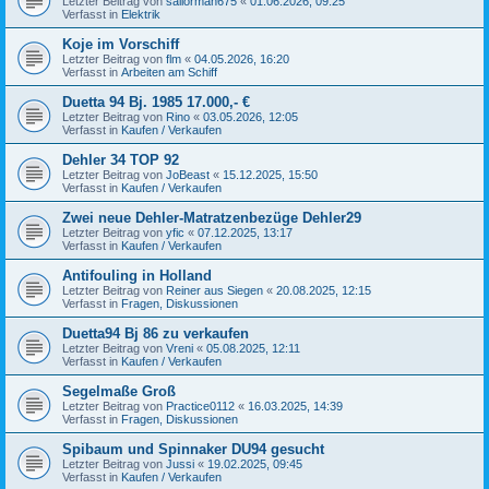
Letzter Beitrag von
sailorman675
«
01.06.2026, 09:25
Verfasst in
Elektrik
Koje im Vorschiff
Letzter Beitrag von
flm
«
04.05.2026, 16:20
Verfasst in
Arbeiten am Schiff
Duetta 94 Bj. 1985 17.000,- €
Letzter Beitrag von
Rino
«
03.05.2026, 12:05
Verfasst in
Kaufen / Verkaufen
Dehler 34 TOP 92
Letzter Beitrag von
JoBeast
«
15.12.2025, 15:50
Verfasst in
Kaufen / Verkaufen
Zwei neue Dehler-Matratzenbezüge Dehler29
Letzter Beitrag von
yfic
«
07.12.2025, 13:17
Verfasst in
Kaufen / Verkaufen
Antifouling in Holland
Letzter Beitrag von
Reiner aus Siegen
«
20.08.2025, 12:15
Verfasst in
Fragen, Diskussionen
Duetta94 Bj 86 zu verkaufen
Letzter Beitrag von
Vreni
«
05.08.2025, 12:11
Verfasst in
Kaufen / Verkaufen
Segelmaße Groß
Letzter Beitrag von
Practice0112
«
16.03.2025, 14:39
Verfasst in
Fragen, Diskussionen
Spibaum und Spinnaker DU94 gesucht
Letzter Beitrag von
Jussi
«
19.02.2025, 09:45
Verfasst in
Kaufen / Verkaufen