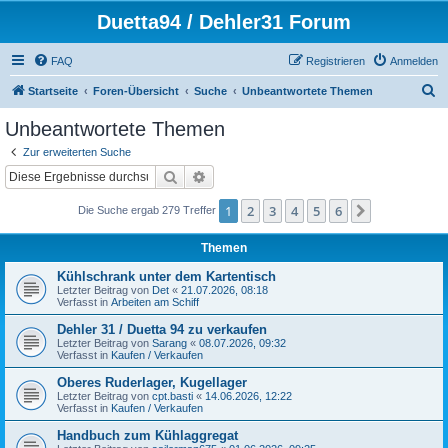
Duetta94 / Dehler31 Forum
FAQ
Registrieren
Anmelden
S
Startseite
Foren-Übersicht
Suche
Unbeantwortete Themen
u
Unbeantwortete Themen
c
Zur erweiterten Suche
h
Suche
Erweiterte Suche
e
1
2
3
4
5
6
Nächste
Die Suche ergab 279 Treffer
Themen
Kühlschrank unter dem Kartentisch
Letzter Beitrag von
Det
«
21.07.2026, 08:18
Verfasst in
Arbeiten am Schiff
Dehler 31 / Duetta 94 zu verkaufen
Letzter Beitrag von
Sarang
«
08.07.2026, 09:32
Verfasst in
Kaufen / Verkaufen
Oberes Ruderlager, Kugellager
Letzter Beitrag von
cpt.basti
«
14.06.2026, 12:22
Verfasst in
Kaufen / Verkaufen
Handbuch zum Kühlaggregat