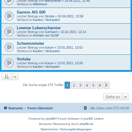
Letzter Beitrag von
libertyberlin
«
29.04.2021, 11:49
Verfasst in
Mittelmeer
Garmin AIS 600
Letzter Beitrag von
Stretta
«
10.04.2021, 13:58
Verfasst in
Kaufen / Verkaufen
Lewmar Lukenscharnier
Letzter Beitrag von
Gerhard
«
10.02.2021, 12:14
Verfasst in
Arbeiten am Schiff
Schwimmleiter
Letzter Beitrag von
koeze
«
13.01.2021, 13:01
Verfasst in
Kaufen / Verkaufen
Vorluke
Letzter Beitrag von
koeze
«
13.01.2021, 13:00
Verfasst in
Kaufen / Verkaufen
1
2
3
4
5
6
Nächste
Die Suche ergab 279 Treffer
Gehe zu
Startseite
Foren-Übersicht
Alle Zeiten sind
UTC+02:00
Powered by
phpBB
® Forum Software © phpBB Limited
Deutsche Übersetzung durch
phpBB.de
Datenschutz
|
Nutzungsbedingungen