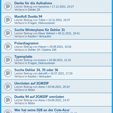
Danke für die Aufnahme
Letzter Beitrag von
havanna
«
17.12.2021, 23:27
Verfasst in
Dehler 28
Mastfuß Duetta 94
Letzter Beitrag von
Triton
«
12.11.2021, 15:37
Verfasst in
Fragen, Diskussionen
Suche Winterplane für Dehler 31
Letzter Beitrag von
Klaus Volmert
«
09.11.2021, 18:41
Verfasst in
Kaufen / Verkaufen
Polardiagramm
Letzter Beitrag von
Hasen
«
29.08.2021, 15:02
Verfasst in
Dehler 34 / Optima 106
Typenplatte
Letzter Beitrag von
koeze
«
24.08.2021, 12:10
Verfasst in
Fragen, Diskussionen
Suche Dehler 34, 35 oder 36
Letzter Beitrag von
deko99
«
16.07.2021, 17:29
Verfasst in
Kaufen / Verkaufen
Umrüsten auf 2GM20F
Letzter Beitrag von
Anna
«
03.06.2021, 20:24
Verfasst in
Motor
Duetta 94 auf 2GM20F umrüsten
Letzter Beitrag von
Anna
«
03.06.2021, 14:37
Verfasst in
Motor
Wer hat seine D28 an der Cote-Azur