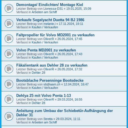
Demontage/ Eindichten/ Montage Kiel
Letzter Beitrag von
Lionessa-D31
«
19.01.2025, 15:09
Verfasst in
Arbeiten am Schiff
Verkaufe Segelyacht Duetta 94 BJ 1986
Letzter Beitrag von
melanie.i
«
17.11.2024, 19:11
Verfasst in
Kaufen / Verkaufen
Faltpropeller für Volvo MD2001 zu verkaufen
Letzter Beitrag von
OliverR
«
26.05.2024, 17:45
Verfasst in
Kaufen / Verkaufen
Volvo Penta MD2001 zu verkaufen
Letzter Beitrag von
OliverR
«
26.05.2024, 17:43
Verfasst in
Kaufen / Verkaufen
Fäkalientank aus Dehler 28 zu verkaufen
Letzter Beitrag von
OliverR
«
26.05.2024, 17:32
Verfasst in
Dehler 28
Bootsblache Persenninge Bootsdecke
Letzter Beitrag von
sb@aam.ch
«
12.04.2024, 16:47
Verfasst in
Kaufen / Verkaufen
Dehlya 25 mit Volvo Penta 1-13
Letzter Beitrag von
OliverR
«
29.03.2024, 16:55
Verfasst in
Dehler 28
Anleitung zum Umbau der Schiebetür-Aufhängung der
Dehler 31
Letzter Beitrag von
Stretta
«
29.03.2024, 11:11
Verfasst in
Arbeiten am Schiff