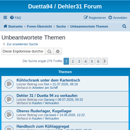
Duetta94 / Dehler31 Forum
FAQ
Registrieren
Anmelden
S
Startseite
Foren-Übersicht
Suche
Unbeantwortete Themen
u
Unbeantwortete Themen
c
Zur erweiterten Suche
h
Suche
Erweiterte Suche
e
1
2
3
4
5
6
Nächste
Die Suche ergab 279 Treffer
Themen
Kühlschrank unter dem Kartentisch
Letzter Beitrag von
Det
«
21.07.2026, 08:18
Verfasst in
Arbeiten am Schiff
Dehler 31 / Duetta 94 zu verkaufen
Letzter Beitrag von
Sarang
«
08.07.2026, 09:32
Verfasst in
Kaufen / Verkaufen
Oberes Ruderlager, Kugellager
Letzter Beitrag von
cpt.basti
«
14.06.2026, 12:22
Verfasst in
Kaufen / Verkaufen
Handbuch zum Kühlaggregat