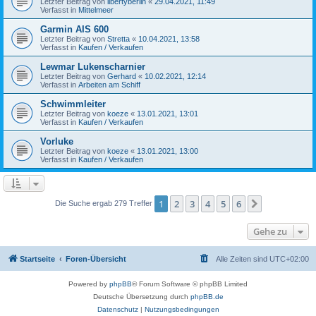
Letzter Beitrag von
libertyberlin
«
29.04.2021, 11:49
Verfasst in
Mittelmeer
Garmin AIS 600
Letzter Beitrag von
Stretta
«
10.04.2021, 13:58
Verfasst in
Kaufen / Verkaufen
Lewmar Lukenscharnier
Letzter Beitrag von
Gerhard
«
10.02.2021, 12:14
Verfasst in
Arbeiten am Schiff
Schwimmleiter
Letzter Beitrag von
koeze
«
13.01.2021, 13:01
Verfasst in
Kaufen / Verkaufen
Vorluke
Letzter Beitrag von
koeze
«
13.01.2021, 13:00
Verfasst in
Kaufen / Verkaufen
1
2
3
4
5
6
Nächste
Die Suche ergab 279 Treffer
Gehe zu
Startseite
Foren-Übersicht
Alle Zeiten sind
UTC+02:00
Powered by
phpBB
® Forum Software © phpBB Limited
Deutsche Übersetzung durch
phpBB.de
Datenschutz
|
Nutzungsbedingungen