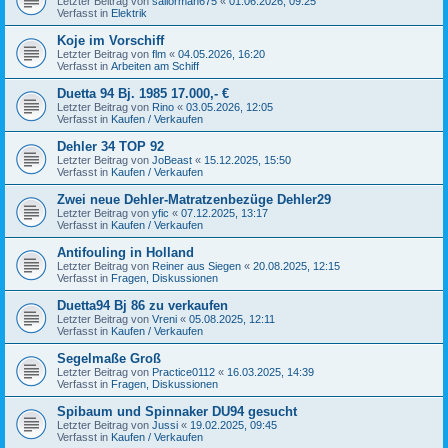
Letzter Beitrag von
sailorman675
«
01.06.2026, 09:25
Verfasst in
Elektrik
Koje im Vorschiff
Letzter Beitrag von
flm
«
04.05.2026, 16:20
Verfasst in
Arbeiten am Schiff
Duetta 94 Bj. 1985 17.000,- €
Letzter Beitrag von
Rino
«
03.05.2026, 12:05
Verfasst in
Kaufen / Verkaufen
Dehler 34 TOP 92
Letzter Beitrag von
JoBeast
«
15.12.2025, 15:50
Verfasst in
Kaufen / Verkaufen
Zwei neue Dehler-Matratzenbezüge Dehler29
Letzter Beitrag von
yfic
«
07.12.2025, 13:17
Verfasst in
Kaufen / Verkaufen
Antifouling in Holland
Letzter Beitrag von
Reiner aus Siegen
«
20.08.2025, 12:15
Verfasst in
Fragen, Diskussionen
Duetta94 Bj 86 zu verkaufen
Letzter Beitrag von
Vreni
«
05.08.2025, 12:11
Verfasst in
Kaufen / Verkaufen
Segelmaße Groß
Letzter Beitrag von
Practice0112
«
16.03.2025, 14:39
Verfasst in
Fragen, Diskussionen
Spibaum und Spinnaker DU94 gesucht
Letzter Beitrag von
Jussi
«
19.02.2025, 09:45
Verfasst in
Kaufen / Verkaufen