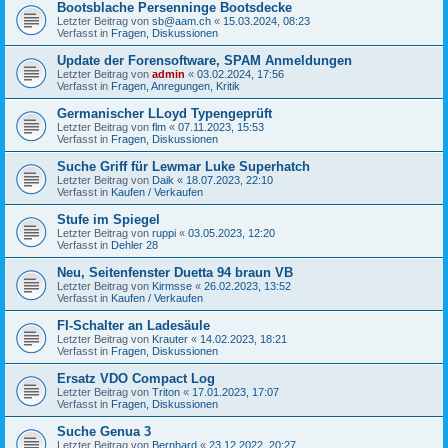
Bootsblache Persenninge Bootsdecke
Letzter Beitrag von
sb@aam.ch
«
15.03.2024, 08:23
Verfasst in
Fragen, Diskussionen
Update der Forensoftware, SPAM Anmeldungen
Letzter Beitrag von
admin
«
03.02.2024, 17:56
Verfasst in
Fragen, Anregungen, Kritik
Germanischer LLoyd Typengeprüft
Letzter Beitrag von
flm
«
07.11.2023, 15:53
Verfasst in
Fragen, Diskussionen
Suche Griff für Lewmar Luke Superhatch
Letzter Beitrag von
Daik
«
18.07.2023, 22:10
Verfasst in
Kaufen / Verkaufen
Stufe im Spiegel
Letzter Beitrag von
ruppi
«
03.05.2023, 12:20
Verfasst in
Dehler 28
Neu, Seitenfenster Duetta 94 braun VB
Letzter Beitrag von
Kirmsse
«
26.02.2023, 13:52
Verfasst in
Kaufen / Verkaufen
FI-Schalter an Ladesäule
Letzter Beitrag von
Krauter
«
14.02.2023, 18:21
Verfasst in
Fragen, Diskussionen
Ersatz VDO Compact Log
Letzter Beitrag von
Triton
«
17.01.2023, 17:07
Verfasst in
Fragen, Diskussionen
Suche Genua 3
Letzter Beitrag von
Bernhard
«
23.12.2022, 20:27