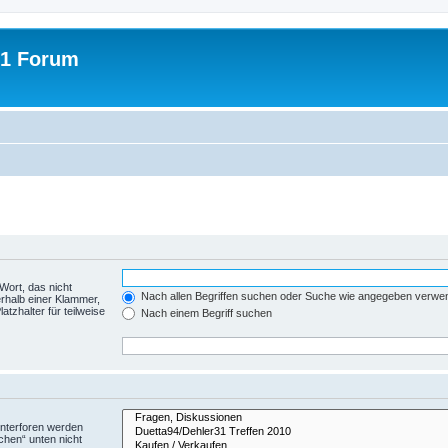
31 Forum
Wort, das nicht
Nach allen Begriffen suchen oder Suche wie angegeben verwe
rhalb einer Klammer,
tzhalter für teilweise
Nach einem Begriff suchen
Unterforen werden
chen“ unten nicht