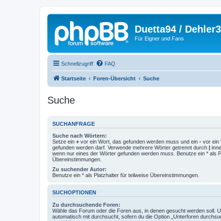
Duetta94 / Dehler
Für Eigner und Fans
Schnellzugriff
FAQ
Startseite
Foren-Übersicht
Suche
Suche
SUCHANFRAGE
Suche nach Wörtern:
Setze ein
+
vor ein Wort, das gefunden werden muss und ein
-
vor ein 
gefunden werden darf. Verwende mehrere Wörter getrennt durch
|
inne
wenn nur eines der Wörter gefunden werden muss. Benutze ein * als Pla
Übereinstimmungen.
Zu suchender Autor:
Benutze ein * als Platzhalter für teilweise Übereinstimmungen.
SUCHOPTIONEN
Zu durchsuchende Foren:
Wähle das Forum oder die Foren aus, in denen gesucht werden soll. 
automatisch mit durchsucht, sofern du die Option „Unterforen durchsu