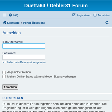
Duetta94 / Dehler31 Forum
FAQ
Registrieren
Anmelden
S
Startseite
Foren-Übersicht
u
Anmelden
c
h
Benutzername:
e
Passwort:
Ich habe mein Passwort vergessen
Angemeldet bleiben
Meinen Online-Status während dieser Sitzung verbergen
REGISTRIEREN
Du musst in diesem Forum registriert sein, um dich anmelden zu können. Die
Registrierung ist in wenigen Augenblicken erledigt und ermöglicht dir, auf
weitere Funktionen zuzugreifen. Die Board-Administration kann registrierten