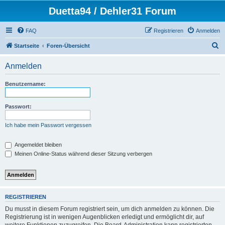
Duetta94 / Dehler31 Forum
FAQ
Registrieren
Anmelden
S
Startseite
Foren-Übersicht
u
Anmelden
c
h
Benutzername:
e
Passwort:
Ich habe mein Passwort vergessen
Angemeldet bleiben
Meinen Online-Status während dieser Sitzung verbergen
REGISTRIEREN
Du musst in diesem Forum registriert sein, um dich anmelden zu können. Die
Registrierung ist in wenigen Augenblicken erledigt und ermöglicht dir, auf
weitere Funktionen zuzugreifen. Die Board-Administration kann registrierten