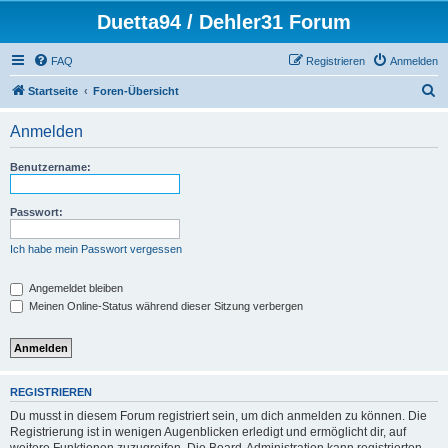
Duetta94 / Dehler31 Forum
FAQ
Registrieren
Anmelden
S
Startseite
Foren-Übersicht
u
Anmelden
c
h
Benutzername:
e
Passwort:
Ich habe mein Passwort vergessen
Angemeldet bleiben
Meinen Online-Status während dieser Sitzung verbergen
REGISTRIEREN
Du musst in diesem Forum registriert sein, um dich anmelden zu können. Die
Registrierung ist in wenigen Augenblicken erledigt und ermöglicht dir, auf
weitere Funktionen zuzugreifen. Die Board-Administration kann registrierten