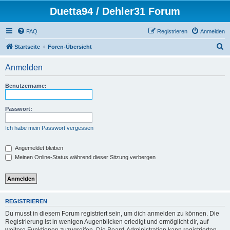
Duetta94 / Dehler31 Forum
FAQ
Registrieren
Anmelden
S
Startseite
Foren-Übersicht
u
Anmelden
c
h
Benutzername:
e
Passwort:
Ich habe mein Passwort vergessen
Angemeldet bleiben
Meinen Online-Status während dieser Sitzung verbergen
REGISTRIEREN
Du musst in diesem Forum registriert sein, um dich anmelden zu können. Die
Registrierung ist in wenigen Augenblicken erledigt und ermöglicht dir, auf
weitere Funktionen zuzugreifen. Die Board-Administration kann registrierten