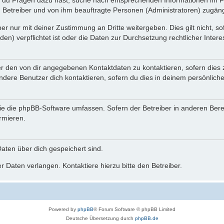
n du Fragen dazu hast, suche nach entsprechenden Informationen im Fo
n Betreiber und von ihm beauftragte Personen (Administratoren) zugäng
r nur mit deiner Zustimmung an Dritte weitergeben. Dies gilt nicht, s
n) verpflichtet ist oder die Daten zur Durchsetzung rechtlicher Interes
er den von dir angegebenen Kontaktdaten zu kontaktieren, sofern dies 
andere Benutzer dich kontaktieren, sofern du dies in deinem persönliche
, die die phpBB-Software umfassen. Sofern der Betreiber in anderen Be
ormieren.
 Daten über dich gespeichert sind.
 Daten verlangen. Kontaktiere hierzu bitte den Betreiber.
Powered by
phpBB
® Forum Software © phpBB Limited
Deutsche Übersetzung durch
phpBB.de