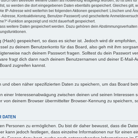
rch den Betreiber weitere Daten als notwendig festgelegt wurden, so ist dies für 
llst, so werden die dort eingegebenen Daten ebenfalls gespeichert. Gleiches gilt, 
Die IP-Adresse wird weiterhin bei folgenden Aktionen gespeichert: Löschen und Än
l-Adresse, Kontoaktivierung, Benutzer-Passwort) und gescheiterte Anmeldeversuch
ine?“-Funktion angezeigt und nicht dauerhaft gespeichert.
 dass weitere Daten gespeichert werden. Dazu gehören dein Abstimmungsverhalten
gungsfunktionen.
(Hash) gespeichert, so dass es sicher ist. Jedoch wird dir empfohlen, 
ssel zu deinem Benutzerkonto für das Board, also geh mit ihm sorgsam
htigterweise nach deinem Passwort fragen. Solltest du dein Passwort v
are fragt dich dann nach deinem Benutzernamen und deiner E-Mail-Ad
Board zugreifen kannst.
en und oben näher spezifizierten Daten zu speichern, um das Board bet
en einer Interessenabwägung zwischen deinen und seinen Interessen sow
r von deinem Browser übermittelter Browser-Kennung zu speichern, so
R DATEN
n Personen zu ermöglichen. Du bist dir daher bewusst, dass die Daten d
ber kann jedoch festlegen, dass einzelne Informationen nur für einen ei