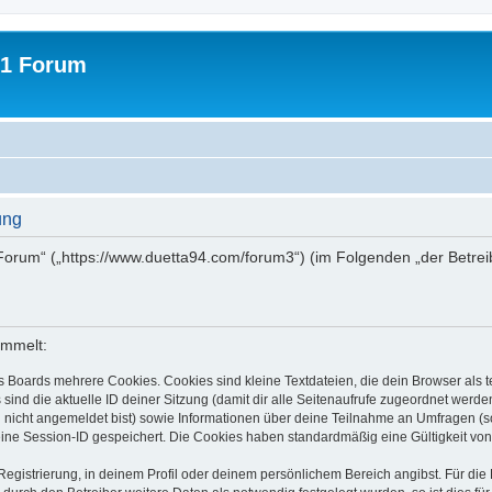
31 Forum
ung
1 Forum“ („https://www.duetta94.com/forum3“) (im Folgenden „der Betre
ammelt:
s Boards mehrere Cookies. Cookies sind kleine Textdateien, die dein Browser als
 sind die aktuelle ID deiner Sitzung (damit dir alle Seitenaufrufe zugeordnet werd
u nicht angemeldet bist) sowie Informationen über deine Teilnahme an Umfragen (s
eine Session-ID gespeichert. Die Cookies haben standardmäßig eine Gültigkeit von 
Registrierung, in deinem Profil oder deinem persönlichem Bereich angibst. Für di