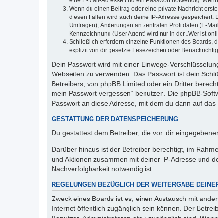
eine E-Mail-Adresse und ein Passwort notwendig. Wenn du
Wenn du einen Beitrag oder eine private Nachricht erste
diesen Fällen wird auch deine IP-Adresse gespeichert. 
Umfragen), Änderungen an zentralen Profildaten (E-Mai
Kennzeichnung (User Agent) wird nur in der „Wer ist onl
Schließlich erfordern einzelne Funktionen des Boards,
explizit von dir gesetzte Lesezeichen oder Benachrichti
Dein Passwort wird mit einer Einwege-Verschlüsselung 
Webseiten zu verwenden. Das Passwort ist dein Schlü
Betreibers, von phpBB Limited oder ein Dritter berec
mein Passwort vergessen“ benutzen. Die phpBB-Softw
Passwort an diese Adresse, mit dem du dann auf das 
GESTATTUNG DER DATENSPEICHERUNG
Du gestattest dem Betreiber, die von dir eingegeben
Darüber hinaus ist der Betreiber berechtigt, im Rahm
und Aktionen zusammen mit deiner IP-Adresse und de
Nachverfolgbarkeit notwendig ist.
REGELUNGEN BEZÜGLICH DER WEITERGABE DEINE
Zweck eines Boards ist es, einen Austausch mit andere
Internet öffentlich zugänglich sein können. Der Betrei