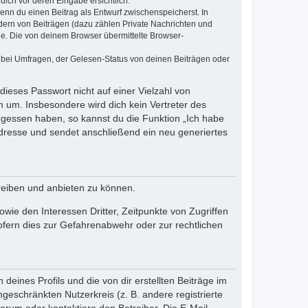
dich vor deren Eingabe ersichtlich.
wenn du einen Beitrag als Entwurf zwischenspeicherst. In
dern von Beiträgen (dazu zählen Private Nachrichten und
e. Die von deinem Browser übermittelte Browser-
 bei Umfragen, der Gelesen-Status von deinen Beiträgen oder
dieses Passwort nicht auf einer Vielzahl von
 um. Insbesondere wird dich kein Vertreter des
ergessen haben, so kannst du die Funktion „Ich habe
resse und sendet anschließend ein neu generiertes
reiben und anbieten zu können.
ie den Interessen Dritter, Zeitpunkte von Zugriffen
fern dies zur Gefahrenabwehr oder zur rechtlichen
eines Profils und die von dir erstellten Beiträge im
ngeschränkten Nutzerkreis (z. B. andere registrierte