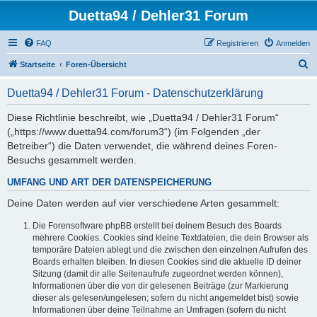
Duetta94 / Dehler31 Forum
FAQ
Registrieren
Anmelden
S
Startseite
Foren-Übersicht
u
Duetta94 / Dehler31 Forum - Datenschutzerklärung
c
h
Diese Richtlinie beschreibt, wie „Duetta94 / Dehler31 Forum“
(„https://www.duetta94.com/forum3“) (im Folgenden „der
e
Betreiber“) die Daten verwendet, die während deines Foren-
Besuchs gesammelt werden.
UMFANG UND ART DER DATENSPEICHERUNG
Deine Daten werden auf vier verschiedene Arten gesammelt:
Die Forensoftware phpBB erstellt bei deinem Besuch des Boards
mehrere Cookies. Cookies sind kleine Textdateien, die dein Browser als
temporäre Dateien ablegt und die zwischen den einzelnen Aufrufen des
Boards erhalten bleiben. In diesen Cookies sind die aktuelle ID deiner
Sitzung (damit dir alle Seitenaufrufe zugeordnet werden können),
Informationen über die von dir gelesenen Beiträge (zur Markierung
dieser als gelesen/ungelesen; sofern du nicht angemeldet bist) sowie
Informationen über deine Teilnahme an Umfragen (sofern du nicht