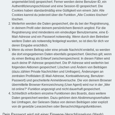
angemeldet bist) gespeichert. Ferner werden deine Benutzer-ID, ein
Authentifizierungsschlüssel und eine Session-ID gespeichert. Die
Cookies haben standardmäßig eine Gültigkeit von einem Jahr. Alle
Cookies kannst du jederzeit über die Funktion „Alle Cookies löschen“
löschen.
Weiterhin werden die Daten gespeichert, die du bei der Registrierung,
in deinem Profil oder deinem persönlichem Bereich angibst. Für die
Registrierung sind mindestens ein eindeutiger Benutzername, eine E-
Mail-Adresse und ein Passwort notwendig. Wenn durch den Betreiber
weitere Daten als notwendig festgelegt wurden, so ist dies für dich vor
deren Eingabe ersichtlich.
Wenn du einen Beitrag oder eine private Nachricht erstellst, so werden
die dort eingegebenen Daten ebenfalls gespeichert. Gleiches gilt, wenn
du einen Beitrag als Entwurf zwischenspeicherst. In diesen Fällen wird
auch deine IP-Adresse gespeichert. Die IP-Adresse wird weiterhin bei
folgenden Aktionen gespeichert: Löschen und Ändern von Beiträgen
(dazu zählen Private Nachrichten und Umfragen), Änderungen an
zentralen Profildaten (E-Mail-Adresse, Kontoaktivierung, Benutzer-
Passwort) und gescheiterte Anmeldeversuche. Die von deinem Browser
übermittelte Browser-Kennzeichnung (User Agent) wird nur in der „Wer
ist online?“-Funktion angezeigt und nicht dauerhaft gespeichert.
Schließlich erfordern einzelne Funktionen des Boards, dass weitere
Daten gespeichert werden. Dazu gehören dein Abstimmungsverhalten
bei Umfragen, der Gelesen-Status von deinen Beiträgen oder explizit
von dir gesetzte Lesezeichen oder Benachrichtigungsfunktionen.
Dein Passwort wird mit einer Einwege-Verschlüsselung (Hash)