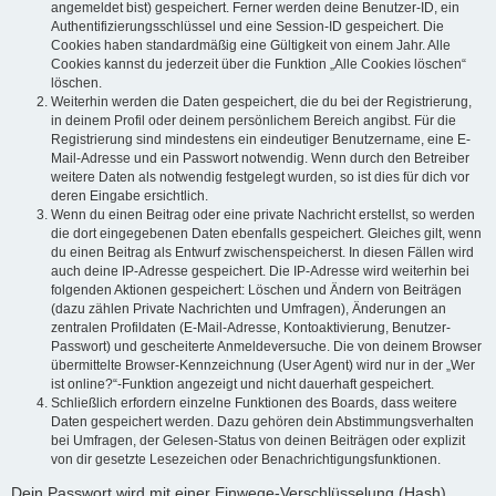
angemeldet bist) gespeichert. Ferner werden deine Benutzer-ID, ein
Authentifizierungsschlüssel und eine Session-ID gespeichert. Die
Cookies haben standardmäßig eine Gültigkeit von einem Jahr. Alle
Cookies kannst du jederzeit über die Funktion „Alle Cookies löschen“
löschen.
Weiterhin werden die Daten gespeichert, die du bei der Registrierung,
in deinem Profil oder deinem persönlichem Bereich angibst. Für die
Registrierung sind mindestens ein eindeutiger Benutzername, eine E-
Mail-Adresse und ein Passwort notwendig. Wenn durch den Betreiber
weitere Daten als notwendig festgelegt wurden, so ist dies für dich vor
deren Eingabe ersichtlich.
Wenn du einen Beitrag oder eine private Nachricht erstellst, so werden
die dort eingegebenen Daten ebenfalls gespeichert. Gleiches gilt, wenn
du einen Beitrag als Entwurf zwischenspeicherst. In diesen Fällen wird
auch deine IP-Adresse gespeichert. Die IP-Adresse wird weiterhin bei
folgenden Aktionen gespeichert: Löschen und Ändern von Beiträgen
(dazu zählen Private Nachrichten und Umfragen), Änderungen an
zentralen Profildaten (E-Mail-Adresse, Kontoaktivierung, Benutzer-
Passwort) und gescheiterte Anmeldeversuche. Die von deinem Browser
übermittelte Browser-Kennzeichnung (User Agent) wird nur in der „Wer
ist online?“-Funktion angezeigt und nicht dauerhaft gespeichert.
Schließlich erfordern einzelne Funktionen des Boards, dass weitere
Daten gespeichert werden. Dazu gehören dein Abstimmungsverhalten
bei Umfragen, der Gelesen-Status von deinen Beiträgen oder explizit
von dir gesetzte Lesezeichen oder Benachrichtigungsfunktionen.
Dein Passwort wird mit einer Einwege-Verschlüsselung (Hash)