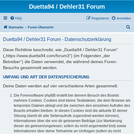
Duetta94 / Dehler31 Forum
FAQ
Registrieren
Anmelden
S
Startseite
Foren-Übersicht
u
Duetta94 / Dehler31 Forum - Datenschutzerklärung
c
h
Diese Richtlinie beschreibt, wie „Duetta94 / Dehler31 Forum“
(„https://www.duetta94.com/forum3“) (im Folgenden „der
e
Betreiber“) die Daten verwendet, die während deines Foren-
Besuchs gesammelt werden.
UMFANG UND ART DER DATENSPEICHERUNG
Deine Daten werden auf vier verschiedene Arten gesammelt:
Die Forensoftware phpBB erstellt bei deinem Besuch des Boards
mehrere Cookies. Cookies sind kleine Textdateien, die dein Browser als
temporäre Dateien ablegt und die zwischen den einzelnen Aufrufen des
Boards erhalten bleiben. In diesen Cookies sind die aktuelle ID deiner
Sitzung (damit dir alle Seitenaufrufe zugeordnet werden können),
Informationen über die von dir gelesenen Beiträge (zur Markierung
dieser als gelesen/ungelesen; sofern du nicht angemeldet bist) sowie
Informationen über deine Teilnahme an Umfragen (sofern du nicht