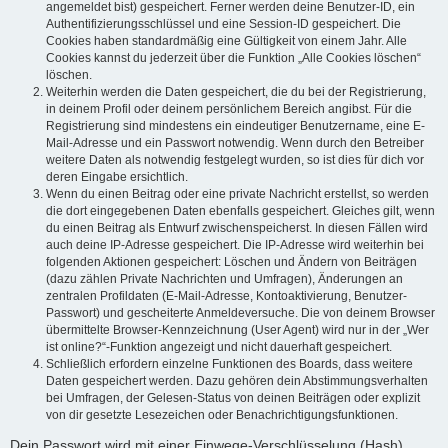
angemeldet bist) gespeichert. Ferner werden deine Benutzer-ID, ein
Authentifizierungsschlüssel und eine Session-ID gespeichert. Die
Cookies haben standardmäßig eine Gültigkeit von einem Jahr. Alle
Cookies kannst du jederzeit über die Funktion „Alle Cookies löschen“
löschen.
Weiterhin werden die Daten gespeichert, die du bei der Registrierung,
in deinem Profil oder deinem persönlichem Bereich angibst. Für die
Registrierung sind mindestens ein eindeutiger Benutzername, eine E-
Mail-Adresse und ein Passwort notwendig. Wenn durch den Betreiber
weitere Daten als notwendig festgelegt wurden, so ist dies für dich vor
deren Eingabe ersichtlich.
Wenn du einen Beitrag oder eine private Nachricht erstellst, so werden
die dort eingegebenen Daten ebenfalls gespeichert. Gleiches gilt, wenn
du einen Beitrag als Entwurf zwischenspeicherst. In diesen Fällen wird
auch deine IP-Adresse gespeichert. Die IP-Adresse wird weiterhin bei
folgenden Aktionen gespeichert: Löschen und Ändern von Beiträgen
(dazu zählen Private Nachrichten und Umfragen), Änderungen an
zentralen Profildaten (E-Mail-Adresse, Kontoaktivierung, Benutzer-
Passwort) und gescheiterte Anmeldeversuche. Die von deinem Browser
übermittelte Browser-Kennzeichnung (User Agent) wird nur in der „Wer
ist online?“-Funktion angezeigt und nicht dauerhaft gespeichert.
Schließlich erfordern einzelne Funktionen des Boards, dass weitere
Daten gespeichert werden. Dazu gehören dein Abstimmungsverhalten
bei Umfragen, der Gelesen-Status von deinen Beiträgen oder explizit
von dir gesetzte Lesezeichen oder Benachrichtigungsfunktionen.
Dein Passwort wird mit einer Einwege-Verschlüsselung (Hash)