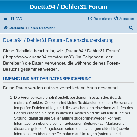
Duetta94 / Dehler31 Forum
FAQ
Registrieren
Anmelden
S
Startseite
Foren-Übersicht
u
Duetta94 / Dehler31 Forum - Datenschutzerklärung
c
h
Diese Richtlinie beschreibt, wie „Duetta94 / Dehler31 Forum“
(„https://www.duetta94.com/forum3“) (im Folgenden „der
e
Betreiber“) die Daten verwendet, die während deines Foren-
Besuchs gesammelt werden.
UMFANG UND ART DER DATENSPEICHERUNG
Deine Daten werden auf vier verschiedene Arten gesammelt:
Die Forensoftware phpBB erstellt bei deinem Besuch des Boards
mehrere Cookies. Cookies sind kleine Textdateien, die dein Browser als
temporäre Dateien ablegt und die zwischen den einzelnen Aufrufen des
Boards erhalten bleiben. In diesen Cookies sind die aktuelle ID deiner
Sitzung (damit dir alle Seitenaufrufe zugeordnet werden können),
Informationen über die von dir gelesenen Beiträge (zur Markierung
dieser als gelesen/ungelesen; sofern du nicht angemeldet bist) sowie
Informationen über deine Teilnahme an Umfragen (sofern du nicht