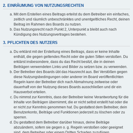
2. EINRÄUMUNG VON NUTZUNGSRECHTEN
Mit dem Erstellen eines Beitrags erteilst du dem Betreiber ein einfaches,
zeitlich und räumlich unbeschränktes und unentgeltliches Recht, deinen
Beitrag im Rahmen des Boards zu nutzen.
Das Nutzungsrecht nach Punkt 2, Unterpunkt a bleibt auch nach
Kündigung des Nutzungsvertrages bestehen.
3. PFLICHTEN DES NUTZERS
Du erklärst mit der Erstellung eines Beitrags, dass er keine Inhalte
enthält, die gegen geltendes Recht oder die guten Sitten verstoßen. Du
erklärst insbesondere, dass du das Recht besitzt, die in deinen
Beiträgen verwendeten Links und Bilder zu setzen bzw. zu verwenden.
Der Betreiber des Boards übt das Hausrecht aus. Bei Verstößen gegen
diese Nutzungsbedingungen oder anderer im Board veröffentlichten
Regeln kann der Betreiber dich nach Abmahnung zeitweise oder
dauerhaft von der Nutzung dieses Boards ausschließen und dir ein
Hausverbot erteilen.
Du nimmst zur Kenntnis, dass der Betreiber keine Verantwortung für die
Inhalte von Beiträgen übernimmt, die er nicht selbst erstellt hat oder die
er nicht zur Kenntnis genommen hat. Du gestattest dem Betreiber, dein
Benutzerkonto, Beiträge und Funktionen jederzeit zu löschen oder zu
sperren.
Du gestattest dem Betreiber darüber hinaus, deine Beiträge
abzuändern, sofern sie gegen o. g. Regeln verstoßen oder geeignet
sind, dem Betreiber oder einem Dritten Schaden zuzufügen.