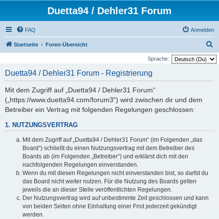
Duetta94 / Dehler31 Forum
FAQ
Anmelden
S
Startseite
Foren-Übersicht
u
Sprache:
c
Duetta94 / Dehler31 Forum - Registrierung
h
Mit dem Zugriff auf „Duetta94 / Dehler31 Forum“
e
(„https://www.duetta94.com/forum3“) wird zwischen dir und dem
Betreiber ein Vertrag mit folgenden Regelungen geschlossen:
1. NUTZUNGSVERTRAG
Mit dem Zugriff auf „Duetta94 / Dehler31 Forum“ (im Folgenden „das
Board“) schließt du einen Nutzungsvertrag mit dem Betreiber des
Boards ab (im Folgenden „Betreiber“) und erklärst dich mit den
nachfolgenden Regelungen einverstanden.
Wenn du mit diesen Regelungen nicht einverstanden bist, so darfst du
das Board nicht weiter nutzen. Für die Nutzung des Boards gelten
jeweils die an dieser Stelle veröffentlichten Regelungen.
Der Nutzungsvertrag wird auf unbestimmte Zeit geschlossen und kann
von beiden Seiten ohne Einhaltung einer Frist jederzeit gekündigt
werden.