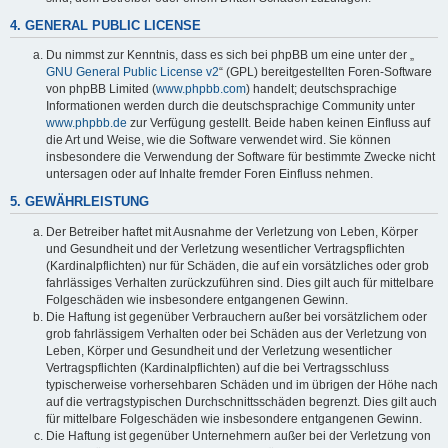
4. GENERAL PUBLIC LICENSE
Du nimmst zur Kenntnis, dass es sich bei phpBB um eine unter der „
GNU General Public License v2
“ (GPL) bereitgestellten Foren-Software
von phpBB Limited (
www.phpbb.com
) handelt; deutschsprachige
Informationen werden durch die deutschsprachige Community unter
www.phpbb.de
zur Verfügung gestellt. Beide haben keinen Einfluss auf
die Art und Weise, wie die Software verwendet wird. Sie können
insbesondere die Verwendung der Software für bestimmte Zwecke nicht
untersagen oder auf Inhalte fremder Foren Einfluss nehmen.
5. GEWÄHRLEISTUNG
Der Betreiber haftet mit Ausnahme der Verletzung von Leben, Körper
und Gesundheit und der Verletzung wesentlicher Vertragspflichten
(Kardinalpflichten) nur für Schäden, die auf ein vorsätzliches oder grob
fahrlässiges Verhalten zurückzuführen sind. Dies gilt auch für mittelbare
Folgeschäden wie insbesondere entgangenen Gewinn.
Die Haftung ist gegenüber Verbrauchern außer bei vorsätzlichem oder
grob fahrlässigem Verhalten oder bei Schäden aus der Verletzung von
Leben, Körper und Gesundheit und der Verletzung wesentlicher
Vertragspflichten (Kardinalpflichten) auf die bei Vertragsschluss
typischerweise vorhersehbaren Schäden und im übrigen der Höhe nach
auf die vertragstypischen Durchschnittsschäden begrenzt. Dies gilt auch
für mittelbare Folgeschäden wie insbesondere entgangenen Gewinn.
Die Haftung ist gegenüber Unternehmern außer bei der Verletzung von