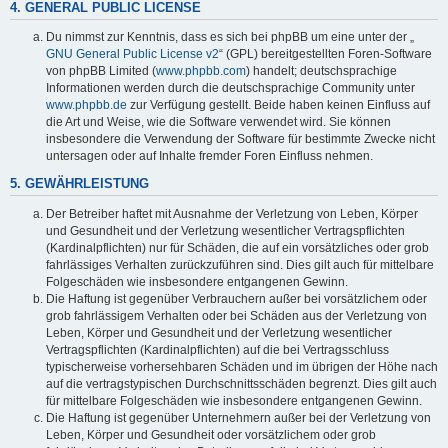
4. GENERAL PUBLIC LICENSE
Du nimmst zur Kenntnis, dass es sich bei phpBB um eine unter der „
GNU General Public License v2
“ (GPL) bereitgestellten Foren-Software
von phpBB Limited (
www.phpbb.com
) handelt; deutschsprachige
Informationen werden durch die deutschsprachige Community unter
www.phpbb.de
zur Verfügung gestellt. Beide haben keinen Einfluss auf
die Art und Weise, wie die Software verwendet wird. Sie können
insbesondere die Verwendung der Software für bestimmte Zwecke nicht
untersagen oder auf Inhalte fremder Foren Einfluss nehmen.
5. GEWÄHRLEISTUNG
Der Betreiber haftet mit Ausnahme der Verletzung von Leben, Körper
und Gesundheit und der Verletzung wesentlicher Vertragspflichten
(Kardinalpflichten) nur für Schäden, die auf ein vorsätzliches oder grob
fahrlässiges Verhalten zurückzuführen sind. Dies gilt auch für mittelbare
Folgeschäden wie insbesondere entgangenen Gewinn.
Die Haftung ist gegenüber Verbrauchern außer bei vorsätzlichem oder
grob fahrlässigem Verhalten oder bei Schäden aus der Verletzung von
Leben, Körper und Gesundheit und der Verletzung wesentlicher
Vertragspflichten (Kardinalpflichten) auf die bei Vertragsschluss
typischerweise vorhersehbaren Schäden und im übrigen der Höhe nach
auf die vertragstypischen Durchschnittsschäden begrenzt. Dies gilt auch
für mittelbare Folgeschäden wie insbesondere entgangenen Gewinn.
Die Haftung ist gegenüber Unternehmern außer bei der Verletzung von
Leben, Körper und Gesundheit oder vorsätzlichem oder grob