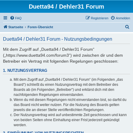
Duetta94 / Dehler31 Forum
FAQ
Registrieren
Anmelden
S
Startseite
Foren-Übersicht
u
Duetta94 / Dehler31 Forum - Nutzungsbedingungen
c
h
Mit dem Zugriff auf „Duetta94 / Dehler31 Forum“
(„https://www.duetta94.com/forum3“) wird zwischen dir und dem
e
Betreiber ein Vertrag mit folgenden Regelungen geschlossen:
1. NUTZUNGSVERTRAG
Mit dem Zugriff auf „Duetta94 / Dehler31 Forum“ (im Folgenden „das
Board“) schließt du einen Nutzungsvertrag mit dem Betreiber des
Boards ab (im Folgenden „Betreiber“) und erklärst dich mit den
nachfolgenden Regelungen einverstanden.
Wenn du mit diesen Regelungen nicht einverstanden bist, so darfst du
das Board nicht weiter nutzen. Für die Nutzung des Boards gelten
jeweils die an dieser Stelle veröffentlichten Regelungen.
Der Nutzungsvertrag wird auf unbestimmte Zeit geschlossen und kann
von beiden Seiten ohne Einhaltung einer Frist jederzeit gekündigt
werden.