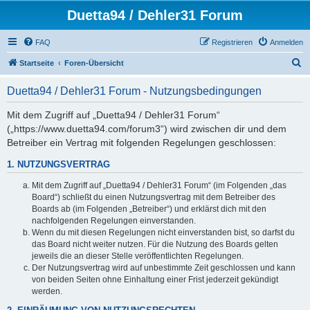
Duetta94 / Dehler31 Forum
FAQ
Registrieren
Anmelden
S
Startseite
Foren-Übersicht
u
Duetta94 / Dehler31 Forum - Nutzungsbedingungen
c
h
Mit dem Zugriff auf „Duetta94 / Dehler31 Forum“
(„https://www.duetta94.com/forum3“) wird zwischen dir und dem
e
Betreiber ein Vertrag mit folgenden Regelungen geschlossen:
1. NUTZUNGSVERTRAG
Mit dem Zugriff auf „Duetta94 / Dehler31 Forum“ (im Folgenden „das
Board“) schließt du einen Nutzungsvertrag mit dem Betreiber des
Boards ab (im Folgenden „Betreiber“) und erklärst dich mit den
nachfolgenden Regelungen einverstanden.
Wenn du mit diesen Regelungen nicht einverstanden bist, so darfst du
das Board nicht weiter nutzen. Für die Nutzung des Boards gelten
jeweils die an dieser Stelle veröffentlichten Regelungen.
Der Nutzungsvertrag wird auf unbestimmte Zeit geschlossen und kann
von beiden Seiten ohne Einhaltung einer Frist jederzeit gekündigt
werden.