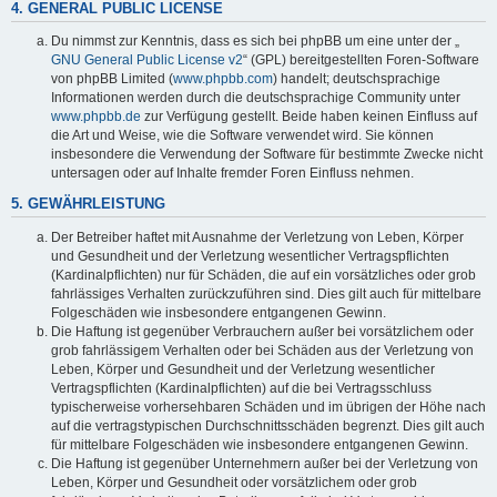
4. GENERAL PUBLIC LICENSE
Du nimmst zur Kenntnis, dass es sich bei phpBB um eine unter der „
GNU General Public License v2
“ (GPL) bereitgestellten Foren-Software
von phpBB Limited (
www.phpbb.com
) handelt; deutschsprachige
Informationen werden durch die deutschsprachige Community unter
www.phpbb.de
zur Verfügung gestellt. Beide haben keinen Einfluss auf
die Art und Weise, wie die Software verwendet wird. Sie können
insbesondere die Verwendung der Software für bestimmte Zwecke nicht
untersagen oder auf Inhalte fremder Foren Einfluss nehmen.
5. GEWÄHRLEISTUNG
Der Betreiber haftet mit Ausnahme der Verletzung von Leben, Körper
und Gesundheit und der Verletzung wesentlicher Vertragspflichten
(Kardinalpflichten) nur für Schäden, die auf ein vorsätzliches oder grob
fahrlässiges Verhalten zurückzuführen sind. Dies gilt auch für mittelbare
Folgeschäden wie insbesondere entgangenen Gewinn.
Die Haftung ist gegenüber Verbrauchern außer bei vorsätzlichem oder
grob fahrlässigem Verhalten oder bei Schäden aus der Verletzung von
Leben, Körper und Gesundheit und der Verletzung wesentlicher
Vertragspflichten (Kardinalpflichten) auf die bei Vertragsschluss
typischerweise vorhersehbaren Schäden und im übrigen der Höhe nach
auf die vertragstypischen Durchschnittsschäden begrenzt. Dies gilt auch
für mittelbare Folgeschäden wie insbesondere entgangenen Gewinn.
Die Haftung ist gegenüber Unternehmern außer bei der Verletzung von
Leben, Körper und Gesundheit oder vorsätzlichem oder grob