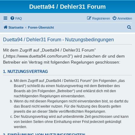
Duetta94 / Dehler31 Forum
FAQ
Registrieren
Anmelden
S
Startseite
Foren-Übersicht
u
Duetta94 / Dehler31 Forum - Nutzungsbedingungen
c
h
Mit dem Zugriff auf „Duetta94 / Dehler31 Forum“
(„https://www.duetta94.com/forum3“) wird zwischen dir und dem
e
Betreiber ein Vertrag mit folgenden Regelungen geschlossen:
1. NUTZUNGSVERTRAG
Mit dem Zugriff auf „Duetta94 / Dehler31 Forum“ (im Folgenden „das
Board“) schließt du einen Nutzungsvertrag mit dem Betreiber des
Boards ab (im Folgenden „Betreiber“) und erklärst dich mit den
nachfolgenden Regelungen einverstanden.
Wenn du mit diesen Regelungen nicht einverstanden bist, so darfst du
das Board nicht weiter nutzen. Für die Nutzung des Boards gelten
jeweils die an dieser Stelle veröffentlichten Regelungen.
Der Nutzungsvertrag wird auf unbestimmte Zeit geschlossen und kann
von beiden Seiten ohne Einhaltung einer Frist jederzeit gekündigt
werden.