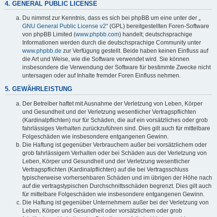
4. GENERAL PUBLIC LICENSE
Du nimmst zur Kenntnis, dass es sich bei phpBB um eine unter der „
GNU General Public License v2
“ (GPL) bereitgestellten Foren-Software
von phpBB Limited (
www.phpbb.com
) handelt; deutschsprachige
Informationen werden durch die deutschsprachige Community unter
www.phpbb.de
zur Verfügung gestellt. Beide haben keinen Einfluss auf
die Art und Weise, wie die Software verwendet wird. Sie können
insbesondere die Verwendung der Software für bestimmte Zwecke nicht
untersagen oder auf Inhalte fremder Foren Einfluss nehmen.
5. GEWÄHRLEISTUNG
Der Betreiber haftet mit Ausnahme der Verletzung von Leben, Körper
und Gesundheit und der Verletzung wesentlicher Vertragspflichten
(Kardinalpflichten) nur für Schäden, die auf ein vorsätzliches oder grob
fahrlässiges Verhalten zurückzuführen sind. Dies gilt auch für mittelbare
Folgeschäden wie insbesondere entgangenen Gewinn.
Die Haftung ist gegenüber Verbrauchern außer bei vorsätzlichem oder
grob fahrlässigem Verhalten oder bei Schäden aus der Verletzung von
Leben, Körper und Gesundheit und der Verletzung wesentlicher
Vertragspflichten (Kardinalpflichten) auf die bei Vertragsschluss
typischerweise vorhersehbaren Schäden und im übrigen der Höhe nach
auf die vertragstypischen Durchschnittsschäden begrenzt. Dies gilt auch
für mittelbare Folgeschäden wie insbesondere entgangenen Gewinn.
Die Haftung ist gegenüber Unternehmern außer bei der Verletzung von
Leben, Körper und Gesundheit oder vorsätzlichem oder grob