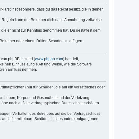
erklärst insbesondere, dass du das Recht besitzt, die in deinen
n Regeln kann der Betreiber dich nach Abmahnung zeitweise
er die er nicht zur Kenntnis genommen hat. Du gestattest dem
 Betreiber oder einem Dritten Schaden zuzufügen.
e von phpBB Limited (
www.phpbb.com
) handelt;
keinen Einfluss auf die Art und Weise, wie die Software
oren Einfluss nehmen.
inalpflichten) nur für Schäden, die auf ein vorsätzliches oder
von Leben, Körper und Gesundheit und der Verletzung
r Höhe nach auf die vertragstypischen Durchschnittsschäden
sigem Verhalten des Betreibers auf die bei Vertragsschluss
lt auch für mittelbare Schäden, insbesondere entgangenen