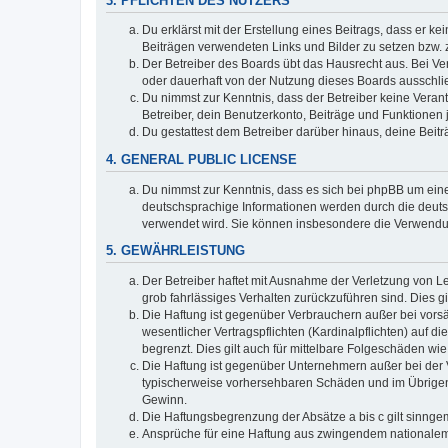
3. PFLICHTEN DES NUTZERS
Du erklärst mit der Erstellung eines Beitrags, dass er ke
Beiträgen verwendeten Links und Bilder zu setzen bzw.
Der Betreiber des Boards übt das Hausrecht aus. Bei V
oder dauerhaft von der Nutzung dieses Boards ausschlie
Du nimmst zur Kenntnis, dass der Betreiber keine Verantw
Betreiber, dein Benutzerkonto, Beiträge und Funktionen 
Du gestattest dem Betreiber darüber hinaus, deine Beit
4. GENERAL PUBLIC LICENSE
Du nimmst zur Kenntnis, dass es sich bei phpBB um eine
deutschsprachige Informationen werden durch die deu
verwendet wird. Sie können insbesondere die Verwendun
5. GEWÄHRLEISTUNG
Der Betreiber haftet mit Ausnahme der Verletzung von Le
grob fahrlässiges Verhalten zurückzuführen sind. Dies 
Die Haftung ist gegenüber Verbrauchern außer bei vors
wesentlicher Vertragspflichten (Kardinalpflichten) auf
begrenzt. Dies gilt auch für mittelbare Folgeschäden 
Die Haftung ist gegenüber Unternehmern außer bei der V
typischerweise vorhersehbaren Schäden und im Übrigen 
Gewinn.
Die Haftungsbegrenzung der Absätze a bis c gilt sinnge
Ansprüche für eine Haftung aus zwingendem nationalem