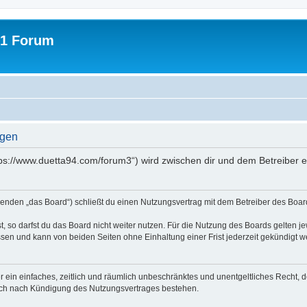
31 Forum
ngen
tps://www.duetta94.com/forum3“) wird zwischen dir und dem Betreiber 
genden „das Board“) schließt du einen Nutzungsvertrag mit dem Betreiber des Board
 so darfst du das Board nicht weiter nutzen. Für die Nutzung des Boards gelten jew
sen und kann von beiden Seiten ohne Einhaltung einer Frist jederzeit gekündigt w
ber ein einfaches, zeitlich und räumlich unbeschränktes und unentgeltliches Recht
auch nach Kündigung des Nutzungsvertrages bestehen.