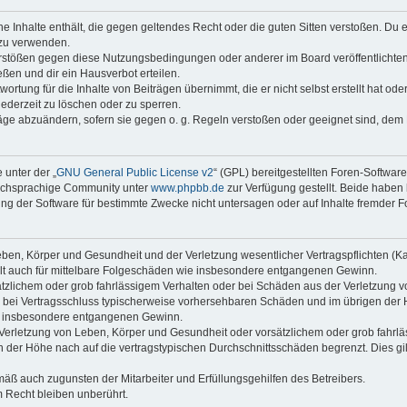
ine Inhalte enthält, die gegen geltendes Recht oder die guten Sitten verstoßen. Du 
 zu verwenden.
erstößen gegen diese Nutzungsbedingungen oder anderer im Board veröffentlichte
ßen und dir ein Hausverbot erteilen.
ortung für die Inhalte von Beiträgen übernimmt, die er nicht selbst erstellt hat od
jederzeit zu löschen oder zu sperren.
räge abzuändern, sofern sie gegen o. g. Regeln verstoßen oder geeignet sind, dem
 unter der „
GNU General Public License v2
“ (GPL) bereitgestellten Foren-Softwar
tschsprachige Community unter
www.phpbb.de
zur Verfügung gestellt. Beide haben 
g der Software für bestimmte Zwecke nicht untersagen oder auf Inhalte fremder F
ben, Körper und Gesundheit und der Verletzung wesentlicher Vertragspflichten (Kard
gilt auch für mittelbare Folgeschäden wie insbesondere entgangenen Gewinn.
ätzlichem oder grob fahrlässigem Verhalten oder bei Schäden aus der Verletzung 
 die bei Vertragsschluss typischerweise vorhersehbaren Schäden und im übrigen de
wie insbesondere entgangenen Gewinn.
erletzung von Leben, Körper und Gesundheit oder vorsätzlichem oder grob fahrläs
der Höhe nach auf die vertragstypischen Durchschnittsschäden begrenzt. Dies gi
mäß auch zugunsten der Mitarbeiter und Erfüllungsgehilfen des Betreibers.
 Recht bleiben unberührt.