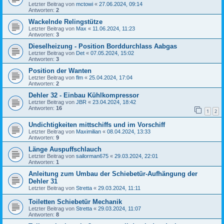
Letzter Beitrag von
mctowi
«
27.06.2024, 09:14
Antworten:
2
Wackelnde Relingstütze
Letzter Beitrag von
Max
«
11.06.2024, 11:23
Antworten:
3
Dieselheizung - Position Borddurchlass Aabgas
Letzter Beitrag von
Det
«
07.05.2024, 15:02
Antworten:
3
Position der Wanten
Letzter Beitrag von
flm
«
25.04.2024, 17:04
Antworten:
2
Dehler 32 - Einbau Kühlkompressor
Letzter Beitrag von
JBR
«
23.04.2024, 18:42
Antworten:
16
1
2
Undichtigkeiten mittschiffs und im Vorschiff
Letzter Beitrag von
Maximilian
«
08.04.2024, 13:33
Antworten:
9
Länge Auspuffschlauch
Letzter Beitrag von
sailorman675
«
29.03.2024, 22:01
Antworten:
1
Anleitung zum Umbau der Schiebetür-Aufhängung der
Dehler 31
Letzter Beitrag von
Stretta
«
29.03.2024, 11:11
Toiletten Schiebetür Mechanik
Letzter Beitrag von
Stretta
«
29.03.2024, 11:07
Antworten:
8