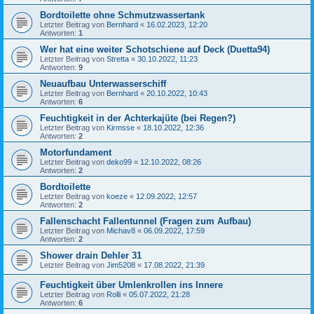
Bordtoilette ohne Schmutzwassertank
Letzter Beitrag von
Bernhard
«
16.02.2023, 12:20
Antworten:
1
Wer hat eine weiter Schotschiene auf Deck (Duetta94)
Letzter Beitrag von
Stretta
«
30.10.2022, 11:23
Antworten:
9
Neuaufbau Unterwasserschiff
Letzter Beitrag von
Bernhard
«
20.10.2022, 10:43
Antworten:
6
Feuchtigkeit in der Achterkajüte (bei Regen?)
Letzter Beitrag von
Kirmsse
«
18.10.2022, 12:36
Antworten:
2
Motorfundament
Letzter Beitrag von
deko99
«
12.10.2022, 08:26
Antworten:
2
Bordtoilette
Letzter Beitrag von
koeze
«
12.09.2022, 12:57
Antworten:
2
Fallenschacht Fallentunnel (Fragen zum Aufbau)
Letzter Beitrag von
Michav8
«
06.09.2022, 17:59
Antworten:
2
Shower drain Dehler 31
Letzter Beitrag von
Jim5208
«
17.08.2022, 21:39
Feuchtigkeit über Umlenkrollen ins Innere
Letzter Beitrag von
Rolli
«
05.07.2022, 21:28
Antworten:
6