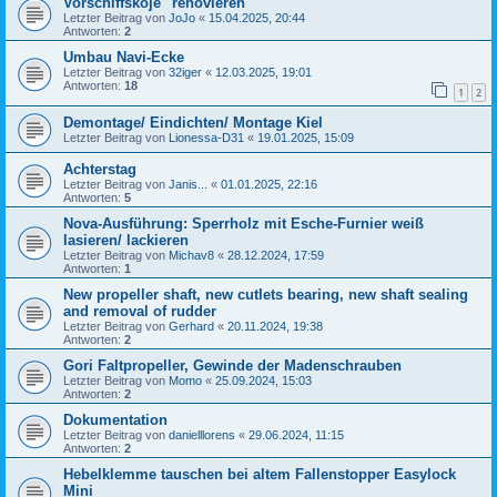
Vorschiffskoje "renovieren"
Letzter Beitrag von
JoJo
«
15.04.2025, 20:44
Antworten:
2
Umbau Navi-Ecke
Letzter Beitrag von
32iger
«
12.03.2025, 19:01
Antworten:
18
1
2
Demontage/ Eindichten/ Montage Kiel
Letzter Beitrag von
Lionessa-D31
«
19.01.2025, 15:09
Achterstag
Letzter Beitrag von
Janis...
«
01.01.2025, 22:16
Antworten:
5
Nova-Ausführung: Sperrholz mit Esche-Furnier weiß
lasieren/ lackieren
Letzter Beitrag von
Michav8
«
28.12.2024, 17:59
Antworten:
1
New propeller shaft, new cutlets bearing, new shaft sealing
and removal of rudder
Letzter Beitrag von
Gerhard
«
20.11.2024, 19:38
Antworten:
2
Gori Faltpropeller, Gewinde der Madenschrauben
Letzter Beitrag von
Momo
«
25.09.2024, 15:03
Antworten:
2
Dokumentation
Letzter Beitrag von
danielllorens
«
29.06.2024, 11:15
Antworten:
2
Hebelklemme tauschen bei altem Fallenstopper Easylock
Mini