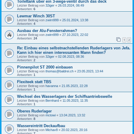
Toilettank uber ein 3-wege-ventil durch das deck
Letzter Beitrag von
32iger
«
26.03.2024, 06:49
Antworten:
6
Lewmar Winch 30ST
Letzter Beitrag von
zwirn999
«
25.01.2024, 13:38
Antworten:
4
Ausbau der Alu-Fensterrahmen?
Letzter Beitrag von
zwirn999
«
27.10.2023, 22:02
Antworten:
24
1
2
Re: Einbau eines selbstnachstellenden Ruderlagers von Jefa.
Kann ich hier einen interessanten Mann finden?
Letzter Beitrag von
32iger
«
02.08.2023, 08:36
Antworten:
2
Pinnenpilot ST 2000 einbauen
Letzter Beitrag von
thomas@baldrei.ch
«
23.05.2023, 13:44
Antworten:
1
Flexiteek statt TBS
Letzter Beitrag von
havanna
«
21.05.2023, 22:28
Antworten:
1
Wechsel des Wasserlagers der Schiffsantriebswelle
Letzter Beitrag von
Bernhard
«
11.05.2023, 11:35
Antworten:
1
Oberes Ruderlager
Letzter Beitrag von
mctowi
«
13.04.2023, 13:32
Antworten:
8
Wassereintritt Deckaufbau
Letzter Beitrag von
Michav8
«
20.02.2023, 20:16
Antworten:
7