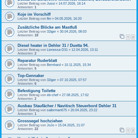
Letzter Beitrag von
Jussi
«
14.07.2026, 16:14
Antworten:
1
Koje im Vorschiff
Letzter Beitrag von
flm
«
04.05.2026, 16:20
Zusätzliche Blöcke am Mastfuß
Letzter Beitrag von
32iger
«
30.04.2026, 08:03
Antworten:
18
1
2
Diesel heater in Dehler 31 / Duetta 94.
Letzter Beitrag von
Lionessa-D31
«
12.04.2026, 13:11
Antworten:
2
Reparatur Ruderblatt
Letzter Beitrag von
Bernhard
«
10.11.2025, 15:34
Antworten:
5
Top-Gennaker
Letzter Beitrag von
32iger
«
07.10.2025, 07:57
Antworten:
6
Befestigung Toilette
Letzter Beitrag von
eb-chef
«
27.08.2025, 17:02
Antworten:
2
Ausbau Staufächer / Navitisch Steuerbord Dehler 31
Letzter Beitrag von
sailorman675
«
20.04.2025, 23:22
Antworten:
1
Grosssegel hochziehen
Letzter Beitrag von
JoJo
«
15.04.2025, 21:07
Antworten:
22
1
2