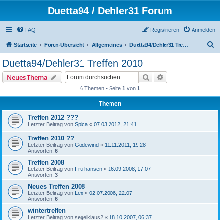
Duetta94 / Dehler31 Forum
FAQ
Registrieren
Anmelden
S
Startseite
Foren-Übersicht
Allgemeines
Duetta94/Dehler31 Treffen 2010
u
Duetta94/Dehler31 Treffen 2010
c
Suche
Erweiterte Suche
Neues Thema
h
6 Themen • Seite
1
von
1
e
Themen
Treffen 2012 ???
Letzter Beitrag von
Spica
«
07.03.2012, 21:41
Treffen 2010 ??
Letzter Beitrag von
Godewind
«
11.11.2011, 19:28
Antworten:
6
Treffen 2008
Letzter Beitrag von
Fru hansen
«
16.09.2008, 17:07
Antworten:
3
Neues Treffen 2008
Letzter Beitrag von
Leo
«
02.07.2008, 22:07
Antworten:
6
wintertreffen
Letzter Beitrag von
segelklaus2
«
18.10.2007, 06:37