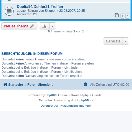
Duetta94/Dehler31 Treffen
Letzter Beitrag von
Skipper
«
23.08.2007, 20:35
Antworten:
20
1
2
Neues Thema
6 Themen • Seite
1
von
1
Gehe zu
BERECHTIGUNGEN IN DIESEM FORUM
Du darfst
keine
neuen Themen in diesem Forum erstellen.
Du darfst
keine
Antworten zu Themen in diesem Forum erstellen.
Du darfst deine Beiträge in diesem Forum
nicht
ändern.
Du darfst deine Beiträge in diesem Forum
nicht
löschen.
Du darfst
keine
Dateianhänge in diesem Forum erstellen.
Startseite
Foren-Übersicht
Alle Zeiten sind
UTC+02:00
Powered by
phpBB
® Forum Software © phpBB Limited
Deutsche Übersetzung durch
phpBB.de
Datenschutz
|
Nutzungsbedingungen