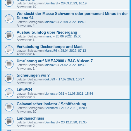
Letzter Beitrag von
Bernhard
«
28.09.2023, 10:19
Antworten:
10
Wo steckt der Masse Schwamm oder permanent Minus in der
Duetta 94
Letzter Beitrag von
Michav8
«
29.09.2022, 19:49
Antworten:
4
Ausbau Sumlog über Niedergang
Letzter Beitrag von
mario
«
26.06.2022, 15:00
Antworten:
1
Verkabelung Deckenlampe und Mast
Letzter Beitrag von
Marsu76
«
28.04.2022, 07:13
Antworten:
4
Umrüstung auf NMEA2000 / B&G Vulcan 7
Letzter Beitrag von
Michav8
«
24.02.2022, 18:30
Antworten:
1
Sicherungen wo ?
Letzter Beitrag von
deko99
«
17.07.2021, 10:27
Antworten:
2
LiFePO4
Letzter Beitrag von
Lionessa-D31
«
11.05.2021, 15:54
Antworten:
3
Galavanischer Isolator / Schiffserdung
Letzter Beitrag von
Bernhard
«
21.02.2021, 10:09
Antworten:
10
Landanschluss
Letzter Beitrag von
Bernhard
«
23.12.2020, 13:35
Antworten:
2