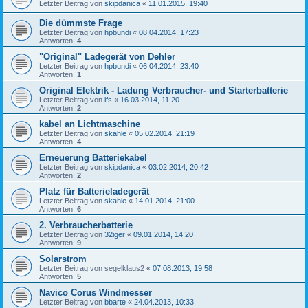
Letzter Beitrag von
skipdanica
«
11.01.2015, 19:40
Die dümmste Frage
Letzter Beitrag von
hpbundi
«
08.04.2014, 17:23
Antworten:
4
"Original" Ladegerät von Dehler
Letzter Beitrag von
hpbundi
«
06.04.2014, 23:40
Antworten:
1
Original Elektrik - Ladung Verbraucher- und Starterbatterie
Letzter Beitrag von
ifs
«
16.03.2014, 11:20
Antworten:
2
kabel an Lichtmaschine
Letzter Beitrag von
skahle
«
05.02.2014, 21:19
Antworten:
4
Erneuerung Batteriekabel
Letzter Beitrag von
skipdanica
«
03.02.2014, 20:42
Antworten:
2
Platz für Batterieladegerät
Letzter Beitrag von
skahle
«
14.01.2014, 21:00
Antworten:
6
2. Verbraucherbatterie
Letzter Beitrag von
32iger
«
09.01.2014, 14:20
Antworten:
9
Solarstrom
Letzter Beitrag von
segelklaus2
«
07.08.2013, 19:58
Antworten:
5
Navico Corus Windmesser
Letzter Beitrag von
bbarte
«
24.04.2013, 10:33