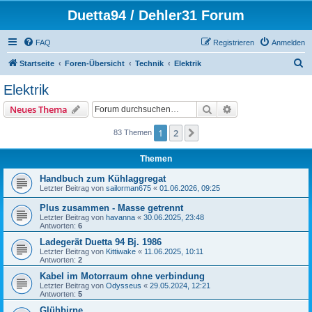
Duetta94 / Dehler31 Forum
FAQ
Registrieren
Anmelden
S
Startseite
Foren-Übersicht
Technik
Elektrik
u
Elektrik
c
Suche
Erweiterte Suche
Neues Thema
h
e
1
2
Nächste
83 Themen
Themen
Handbuch zum Kühlaggregat
Letzter Beitrag von
sailorman675
«
01.06.2026, 09:25
Plus zusammen - Masse getrennt
Letzter Beitrag von
havanna
«
30.06.2025, 23:48
Antworten:
6
Ladegerät Duetta 94 Bj. 1986
Letzter Beitrag von
Kittiwake
«
11.06.2025, 10:11
Antworten:
2
Kabel im Motorraum ohne verbindung
Letzter Beitrag von
Odysseus
«
29.05.2024, 12:21
Antworten:
5
Glühbirne