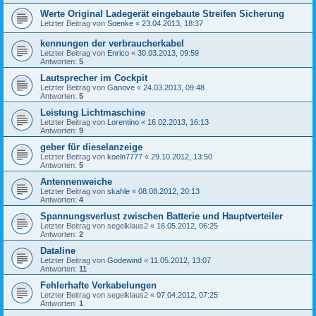
Werte Original Ladegerät eingebaute Streifen Sicherung
Letzter Beitrag von
Soenke
«
23.04.2013, 18:37
kennungen der verbraucherkabel
Letzter Beitrag von
Enrico
«
30.03.2013, 09:59
Antworten:
5
Lautsprecher im Cockpit
Letzter Beitrag von
Ganove
«
24.03.2013, 09:48
Antworten:
5
Leistung Lichtmaschine
Letzter Beitrag von
Lorentino
«
16.02.2013, 16:13
Antworten:
9
geber für dieselanzeige
Letzter Beitrag von
koeln7777
«
29.10.2012, 13:50
Antworten:
5
Antennenweiche
Letzter Beitrag von
skahle
«
08.08.2012, 20:13
Antworten:
4
Spannungsverlust zwischen Batterie und Hauptverteiler
Letzter Beitrag von
segelklaus2
«
16.05.2012, 06:25
Antworten:
2
Dataline
Letzter Beitrag von
Godewind
«
11.05.2012, 13:07
Antworten:
11
Fehlerhafte Verkabelungen
Letzter Beitrag von
segelklaus2
«
07.04.2012, 07:25
Antworten:
1