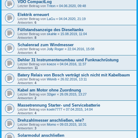
VDO CompactLog
Letzter Beitrag von
Triton
«
04.06.2020, 09:48
Elektrik erneuert
Letzter Beitrag von
LaGu
«
04.04.2020, 21:19
Antworten:
6
Füllstandsanzeige des Dieseltanks
Letzter Beitrag von
skahle
«
15.08.2019, 11:04
Antworten:
8
Schalenrad zum Windmesser
Letzter Beitrag von
Jolly Roger
«
22.04.2016, 15:08
Antworten:
4
Dehler 31 Instrumentenumbau und Funknachrüstung
Letzter Beitrag von
koeze
«
04.04.2016, 11:37
Antworten:
11
Batery Relais von Bosch verträgt sich nicht mit Kabelbaum
Letzter Beitrag von
Wiskib
«
26.02.2016, 13:11
Antworten:
4
Kabel am Motor ohne Zuordnung
Letzter Beitrag von
32iger
«
26.09.2015, 13:27
Antworten:
2
Massetrennung Starter- und Servicebatterie
Letzter Beitrag von
koeln7777
«
07.04.2015, 14:04
Antworten:
4
Drehzahlmesser anschließen, wie?
Letzter Beitrag von
Momo
«
09.03.2015, 10:31
Antworten:
3
Solarmodul anschließen