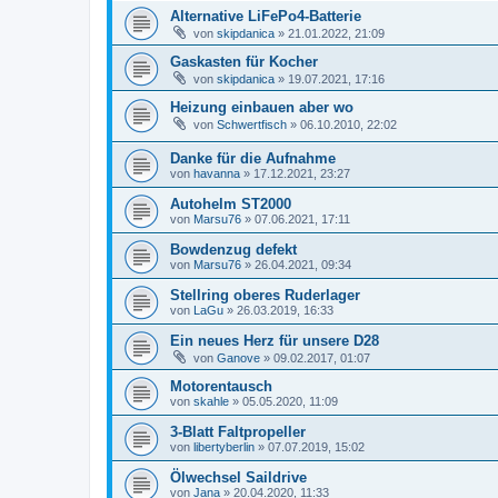
Alternative LiFePo4-Batterie
von
skipdanica
»
21.01.2022, 21:09
Gaskasten für Kocher
von
skipdanica
»
19.07.2021, 17:16
Heizung einbauen aber wo
von
Schwertfisch
»
06.10.2010, 22:02
Danke für die Aufnahme
von
havanna
»
17.12.2021, 23:27
Autohelm ST2000
von
Marsu76
»
07.06.2021, 17:11
Bowdenzug defekt
von
Marsu76
»
26.04.2021, 09:34
Stellring oberes Ruderlager
von
LaGu
»
26.03.2019, 16:33
Ein neues Herz für unsere D28
von
Ganove
»
09.02.2017, 01:07
Motorentausch
von
skahle
»
05.05.2020, 11:09
3-Blatt Faltpropeller
von
libertyberlin
»
07.07.2019, 15:02
Ölwechsel Saildrive
von
Jana
»
20.04.2020, 11:33