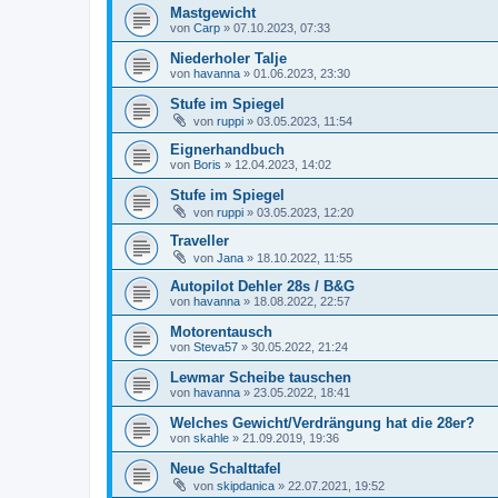
Mastgewicht
von
Carp
»
07.10.2023, 07:33
Niederholer Talje
von
havanna
»
01.06.2023, 23:30
Stufe im Spiegel
von
ruppi
»
03.05.2023, 11:54
Eignerhandbuch
von
Boris
»
12.04.2023, 14:02
Stufe im Spiegel
von
ruppi
»
03.05.2023, 12:20
Traveller
von
Jana
»
18.10.2022, 11:55
Autopilot Dehler 28s / B&G
von
havanna
»
18.08.2022, 22:57
Motorentausch
von
Steva57
»
30.05.2022, 21:24
Lewmar Scheibe tauschen
von
havanna
»
23.05.2022, 18:41
Welches Gewicht/Verdrängung hat die 28er?
von
skahle
»
21.09.2019, 19:36
Neue Schalttafel
von
skipdanica
»
22.07.2021, 19:52