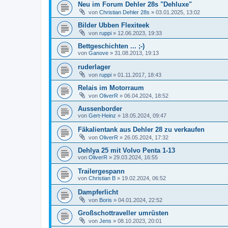
Neu im Forum Dehler 28s "Dehluxe"
von
Christian Dehler 28s
»
03.01.2025, 13:02
Bilder Ubben Flexiteek
von
ruppi
»
12.06.2023, 19:33
Bettgeschichten ... ;-)
von
Ganove
»
31.08.2013, 19:13
ruderlager
von
ruppi
»
01.11.2017, 18:43
Relais im Motorraum
von
OliverR
»
06.04.2024, 18:52
Aussenborder
von
Gert-Heinz
»
18.05.2024, 09:47
Fäkalientank aus Dehler 28 zu verkaufen
von
OliverR
»
26.05.2024, 17:32
Dehlya 25 mit Volvo Penta 1-13
von
OliverR
»
29.03.2024, 16:55
Trailergespann
von
Christian B
»
19.02.2024, 06:52
Dampferlicht
von
Boris
»
04.01.2024, 22:52
Großschottraveller umrüsten
von
Jens
»
08.10.2023, 20:01