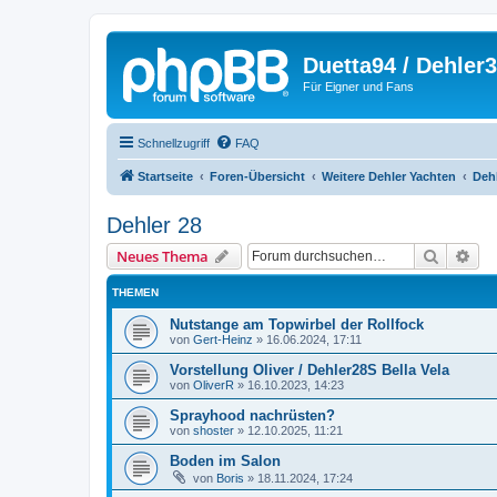
Duetta94 / Dehler
Für Eigner und Fans
Schnellzugriff
FAQ
Startseite
Foren-Übersicht
Weitere Dehler Yachten
Dehl
Dehler 28
Suche
Erw
Neues Thema
THEMEN
Nutstange am Topwirbel der Rollfock
von
Gert-Heinz
»
16.06.2024, 17:11
Vorstellung Oliver / Dehler28S Bella Vela
von
OliverR
»
16.10.2023, 14:23
Sprayhood nachrüsten?
von
shoster
»
12.10.2025, 11:21
Boden im Salon
von
Boris
»
18.11.2024, 17:24