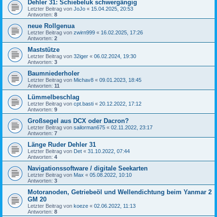
Dehler 31: Schiebeluk schwergängig
Letzter Beitrag von
JoJo
«
15.04.2025, 20:53
Antworten:
8
neue Rollgenua
Letzter Beitrag von
zwirn999
«
16.02.2025, 17:26
Antworten:
2
Maststütze
Letzter Beitrag von
32iger
«
06.02.2024, 19:30
Antworten:
3
Baumniederholer
Letzter Beitrag von
Michav8
«
09.01.2023, 18:45
Antworten:
11
Lümmelbeschlag
Letzter Beitrag von
cpt.basti
«
20.12.2022, 17:12
Antworten:
9
Großsegel aus DCX oder Dacron?
Letzter Beitrag von
sailorman675
«
02.11.2022, 23:17
Antworten:
7
Länge Ruder Dehler 31
Letzter Beitrag von
Det
«
31.10.2022, 07:44
Antworten:
4
Navigationssoftware / digitale Seekarten
Letzter Beitrag von
Max
«
05.08.2022, 10:10
Antworten:
3
Motoranoden, Getriebeöl und Wellendichtung beim Yanmar 2
GM 20
Letzter Beitrag von
koeze
«
02.06.2022, 11:13
Antworten:
8