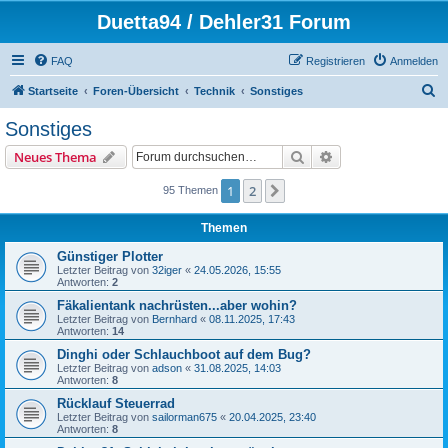
Duetta94 / Dehler31 Forum
FAQ
Registrieren
Anmelden
S
Startseite
Foren-Übersicht
Technik
Sonstiges
u
Sonstiges
c
Suche
Erweiterte Suche
Neues Thema
h
e
1
2
Nächste
95 Themen
Themen
Günstiger Plotter
Letzter Beitrag von
32iger
«
24.05.2026, 15:55
Antworten:
2
Fäkalientank nachrüsten...aber wohin?
Letzter Beitrag von
Bernhard
«
08.11.2025, 17:43
Antworten:
14
Dinghi oder Schlauchboot auf dem Bug?
Letzter Beitrag von
adson
«
31.08.2025, 14:03
Antworten:
8
Rücklauf Steuerrad
Letzter Beitrag von
sailorman675
«
20.04.2025, 23:40
Antworten:
8