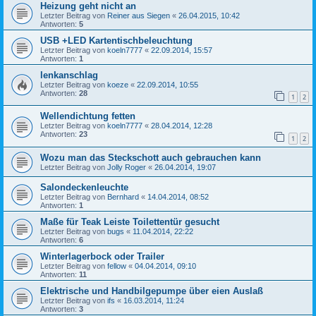
Heizung geht nicht an
Letzter Beitrag von
Reiner aus Siegen
«
26.04.2015, 10:42
Antworten:
5
USB +LED Kartentischbeleuchtung
Letzter Beitrag von
koeln7777
«
22.09.2014, 15:57
Antworten:
1
lenkanschlag
Letzter Beitrag von
koeze
«
22.09.2014, 10:55
Antworten:
28
1
2
Wellendichtung fetten
Letzter Beitrag von
koeln7777
«
28.04.2014, 12:28
Antworten:
23
1
2
Wozu man das Steckschott auch gebrauchen kann
Letzter Beitrag von
Jolly Roger
«
26.04.2014, 19:07
Salondeckenleuchte
Letzter Beitrag von
Bernhard
«
14.04.2014, 08:52
Antworten:
1
Maße für Teak Leiste Toilettentür gesucht
Letzter Beitrag von
bugs
«
11.04.2014, 22:22
Antworten:
6
Winterlagerbock oder Trailer
Letzter Beitrag von
fellow
«
04.04.2014, 09:10
Antworten:
11
Elektrische und Handbilgepumpe über eien Auslaß
Letzter Beitrag von
ifs
«
16.03.2014, 11:24
Antworten:
3