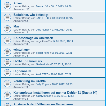
Anker
Letzter Beitrag von
Bernard34
«
08.10.2013, 09:56
Antworten:
10
Badeleiter, wie befestigt
Letzter Beitrag von
JALULETO
«
08.08.2013, 09:15
Antworten:
2
Mast
Letzter Beitrag von
Jolly Roger
«
23.06.2013, 20:51
Antworten:
2
Spibeschläge an Oberdeck
Letzter Beitrag von
segelklaus2
«
14.01.2013, 18:14
Antworten:
8
winterlager
Letzter Beitrag von
segler_tom
«
06.01.2013, 22:31
Antworten:
4
DVB-T in Dänemark
Letzter Beitrag von
Godewind
«
03.07.2012, 20:20
Digitenne NL
Letzter Beitrag von
koeln7777
«
28.06.2012, 07:22
Verdickung im Großfall
Letzter Beitrag von
Jolly Roger
«
10.06.2012, 18:23
Antworten:
3
Kartenplotter installieren auf meiner Dehler 31 (Duetta 94)
Letzter Beitrag von
sailor241060
«
15.05.2012, 13:54
Antworten:
3
Austausch der Reffleinen im Grossbaum