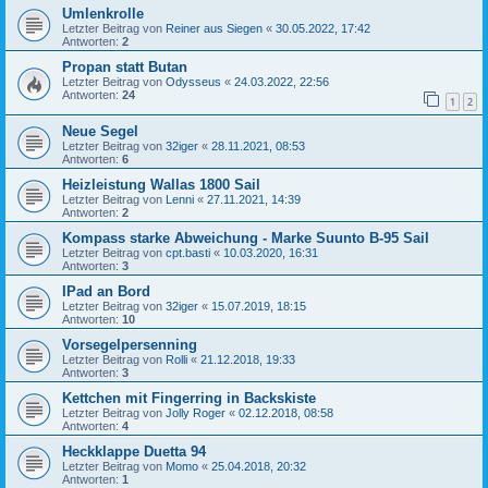
Umlenkrolle
Letzter Beitrag von
Reiner aus Siegen
«
30.05.2022, 17:42
Antworten:
2
Propan statt Butan
Letzter Beitrag von
Odysseus
«
24.03.2022, 22:56
Antworten:
24
1
2
Neue Segel
Letzter Beitrag von
32iger
«
28.11.2021, 08:53
Antworten:
6
Heizleistung Wallas 1800 Sail
Letzter Beitrag von
Lenni
«
27.11.2021, 14:39
Antworten:
2
Kompass starke Abweichung - Marke Suunto B-95 Sail
Letzter Beitrag von
cpt.basti
«
10.03.2020, 16:31
Antworten:
3
IPad an Bord
Letzter Beitrag von
32iger
«
15.07.2019, 18:15
Antworten:
10
Vorsegelpersenning
Letzter Beitrag von
Rolli
«
21.12.2018, 19:33
Antworten:
3
Kettchen mit Fingerring in Backskiste
Letzter Beitrag von
Jolly Roger
«
02.12.2018, 08:58
Antworten:
4
Heckklappe Duetta 94
Letzter Beitrag von
Momo
«
25.04.2018, 20:32
Antworten:
1