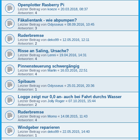
Openplotter Rasberry Pi
Letzter Beitrag von
koeze
«
20.03.2018, 08:37
Antworten:
4
Fäkalientank - wie abpumpen?
Letzter Beitrag von
Odysseus
«
08.09.2016, 10:45
Antworten:
3
Ruderbremse
Letzter Beitrag von
deko99
«
12.05.2016, 12:11
Antworten:
2
Risse an Saling, Ursache?
Letzter Beitrag von
Lenni
«
19.04.2016, 14:31
Antworten:
4
Pinnensteuerung schwergängig
Letzter Beitrag von
Marlin
«
16.03.2016, 22:51
Antworten:
4
Spibaum
Letzter Beitrag von
Odysseus
«
25.01.2016, 20:36
Antworten:
1
Logge zeigt nur 0,0 an- auch bei Fahrt durchs Wasser
Letzter Beitrag von
Jolly Roger
«
07.10.2015, 15:44
Antworten:
2
Ruderbremse
Letzter Beitrag von
Momo
«
14.08.2015, 11:43
Antworten:
4
Windgeber reparieren
Letzter Beitrag von
deko99
«
22.05.2015, 14:40
Antworten:
1