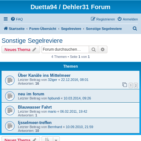
Duetta94 / Dehler31 Forum
FAQ
Registrieren
Anmelden
S
Startseite
Foren-Übersicht
Segelreviere
Sonstige Segelreviere
u
Sonstige Segelreviere
c
Suche
Erweiterte Suche
Neues Thema
h
4 Themen • Seite
1
von
1
e
Themen
Über Kanäle ins Mittelmeer
Letzter Beitrag von
32iger
«
22.12.2016, 08:01
Antworten:
16
1
2
neu im forum
Letzter Beitrag von
hpbundi
«
10.03.2014, 09:26
Blauwasser Fahrt
Letzter Beitrag von
mario
«
06.02.2011, 19:42
Antworten:
1
Ijsselmeer-treffen
Letzter Beitrag von
Bernhard
«
10.09.2010, 21:59
Antworten:
10
Neues Thema