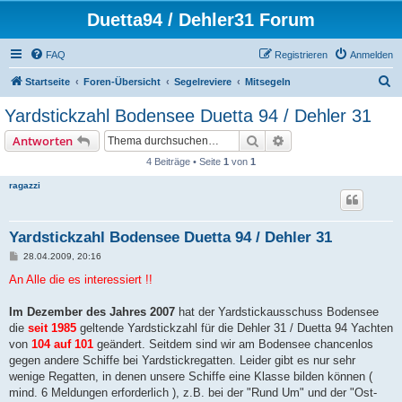
Duetta94 / Dehler31 Forum
FAQ
Registrieren
Anmelden
S
Startseite
Foren-Übersicht
Segelreviere
Mitsegeln
u
Yardstickzahl Bodensee Duetta 94 / Dehler 31
c
Suche
Erweiterte Suche
Antworten
h
4 Beiträge • Seite
1
von
1
e
ragazzi
Yardstickzahl Bodensee Duetta 94 / Dehler 31
B
28.04.2009, 20:16
e
i
An Alle die es interessiert !!
t
r
a
Im Dezember des Jahres 2007
hat der Yardstickausschuss Bodensee
g
die
seit 1985
geltende Yardstickzahl für die Dehler 31 / Duetta 94 Yachten
von
104 auf 101
geändert. Seitdem sind wir am Bodensee chancenlos
gegen andere Schiffe bei Yardstickregatten. Leider gibt es nur sehr
wenige Regatten, in denen unsere Schiffe eine Klasse bilden können (
mind. 6 Meldungen erforderlich ), z.B. bei der "Rund Um" und der "Ost-