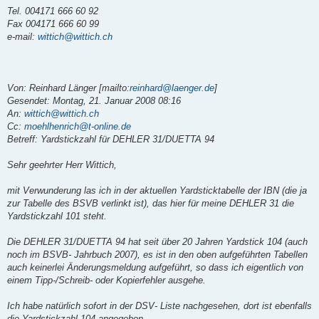
Tel. 004171 666 60 92
Fax 004171 666 60 99
e-mail:
wittich@wittich.ch
Von: Reinhard Länger [mailto:
reinhard@laenger.de
]
Gesendet: Montag, 21. Januar 2008 08:16
An:
wittich@wittich.ch
Cc:
moehlhenrich@t-online.de
Betreff: Yardstickzahl für DEHLER 31/DUETTA 94
Sehr geehrter Herr Wittich,
mit Verwunderung las ich in der aktuellen Yardsticktabelle der IBN (die ja
zur Tabelle des BSVB verlinkt ist), das hier für meine DEHLER 31 die
Yardstickzahl 101 steht.
Die DEHLER 31/DUETTA 94 hat seit über 20 Jahren Yardstick 104 (auch
noch im BSVB- Jahrbuch 2007), es ist in den oben aufgeführten Tabellen
auch keinerlei Änderungsmeldung aufgeführt, so dass ich eigentlich von
einem Tipp-/Schreib- oder Kopierfehler ausgehe.
Ich habe natürlich sofort in der DSV- Liste nachgesehen, dort ist ebenfalls
die Yardstickzahl 104 angegeben.