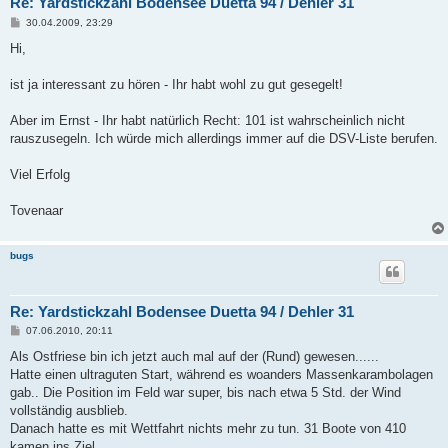
Re: Yardstickzahl Bodensee Duetta 94 / Dehler 31
B
30.04.2009, 23:29
e
i
Hi,
t
r
a
ist ja interessant zu hören - Ihr habt wohl zu gut gesegelt!
g
Aber im Ernst - Ihr habt natürlich Recht: 101 ist wahrscheinlich nicht
rauszusegeln. Ich würde mich allerdings immer auf die DSV-Liste berufen.
Viel Erfolg
Tovenaar
bugs
Re: Yardstickzahl Bodensee Duetta 94 / Dehler 31
B
07.06.2010, 20:11
e
i
Als Ostfriese bin ich jetzt auch mal auf der (Rund) gewesen......
t
Hatte einen ultraguten Start, während es woanders Massenkarambolagen
r
a
gab.. Die Position im Feld war super, bis nach etwa 5 Std. der Wind
g
vollständig ausblieb.
Danach hatte es mit Wettfahrt nichts mehr zu tun. 31 Boote von 410
kamen ins Ziel....