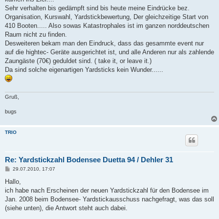
Sehr verhalten bis gedämpft sind bis heute meine Eindrücke bez.
Organisation, Kurswahl, Yardstickbewertung, Der gleichzeitige Start von
410 Booten..... Also sowas Katastrophales ist im ganzen norddeutschen
Raum nicht zu finden.
Desweiteren bekam man den Eindruck, dass das gesammte event nur
auf die hightec- Geräte ausgerichtet ist, und alle Anderen nur als zahlende
Zaungäste (70€) geduldet sind. ( take it, or leave it.)
Da sind solche eigenartigen Yardsticks kein Wunder......
Gruß,
bugs
TRIO
Re: Yardstickzahl Bodensee Duetta 94 / Dehler 31
B
29.07.2010, 17:07
e
i
Hallo,
t
ich habe nach Erscheinen der neuen Yardstickzahl für den Bodensee im
r
a
Jan. 2008 beim Bodensee- Yardstickausschuss nachgefragt, was das soll
g
(siehe unten), die Antwort steht auch dabei.