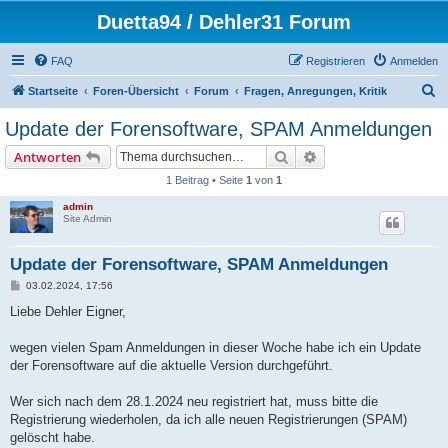
Duetta94 / Dehler31 Forum
FAQ
Registrieren
Anmelden
S
Startseite
Foren-Übersicht
Forum
Fragen, Anregungen, Kritik
u
Update der Forensoftware, SPAM Anmeldungen
c
Suche
Erweiterte Suche
Antworten
h
1 Beitrag • Seite
1
von
1
e
admin
Site Admin
Update der Forensoftware, SPAM Anmeldungen
B
03.02.2024, 17:56
e
i
Liebe Dehler Eigner,
t
r
a
wegen vielen Spam Anmeldungen in dieser Woche habe ich ein Update
g
der Forensoftware auf die aktuelle Version durchgeführt.
Wer sich nach dem 28.1.2024 neu registriert hat, muss bitte die
Registrierung wiederholen, da ich alle neuen Registrierungen (SPAM)
gelöscht habe.