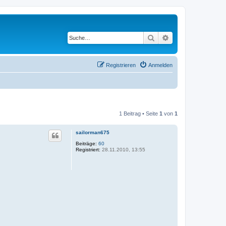
Suche
Erweiterte Suche
Registrieren
Anmelden
1 Beitrag • Seite
1
von
1
sailorman675
Beiträge:
60
Registriert:
28.11.2010, 13:55