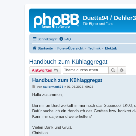
Duetta94 / Dehler
Für Eigner und Fans
Schnellzugriff
FAQ
Startseite
Foren-Übersicht
Technik
Elektrik
Handbuch zum Kühlaggregat
Suche
Erweit
Antworten
Handbuch zum Kühlaggregat
B
von
sailorman675
»
01.06.2026, 09:25
e
i
Hallo zusammen,
t
r
a
Bei mir an Bord werkelt immer noch das Supercool LK03, da
g
Dafür suche ich ein Handbuch des Gerätes bzw. konkret d
Kann mir da jemand weiterhelfen?
Vielen Dank und Gruß,
Christian