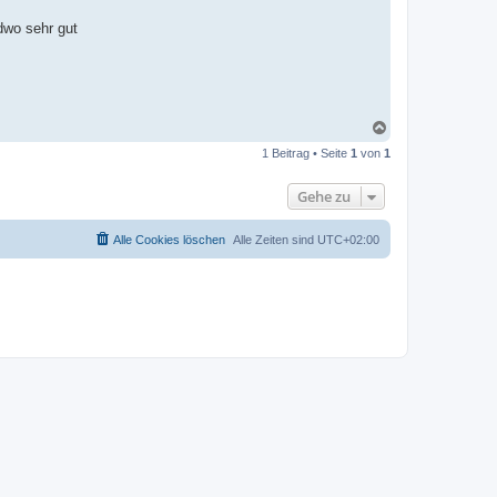
dwo sehr gut
N
a
1 Beitrag • Seite
1
von
1
c
h
o
Gehe zu
b
e
n
Alle Cookies löschen
Alle Zeiten sind
UTC+02:00