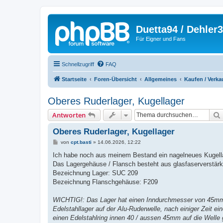
Duetta94 / Dehler
Für Eigner und Fans
Schnellzugriff
FAQ
Startseite
Foren-Übersicht
Allgemeines
Kaufen / Verka
Oberes Ruderlager, Kugellager
Antworten
Oberes Ruderlager, Kugellager
B
von
cpt.basti
»
14.06.2026, 12:22
e
i
Ich habe noch aus meinem Bestand ein nagelneues Kugella
t
Das Lagergehäuse / Flansch besteht aus glasfaserverstärkte
r
a
Bezeichnung Lager: SUC 209
g
Bezeichnung Flanschgehäuse: F209
WICHTIG!: Das Lager hat einen Inndurchmesser von 45mm,
Edelstahllager auf der Alu-Ruderwelle, nach einiger Zeit e
einen Edelstahlring innen 40 / aussen 45mm auf die Welle 