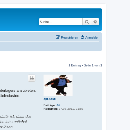
Suche
Erweiterte Suche
Registrieren
Anmelden
1 Beitrag • Seite
1
von
1
derlagers anzubieten.
elindustrie.
cpt.basti
Beiträge:
46
Registriert:
27.08.2011, 21:53
afür ist, dass das
be ich zunächst
r lösen.