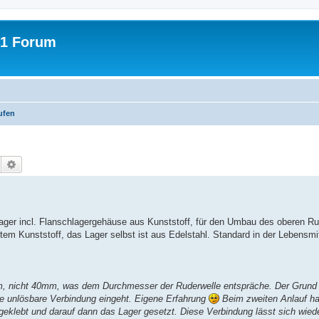
31 Forum
ufen
Suche
Erweiterte Suche
ger incl. Flanschlagergehäuse aus Kunststoff, für den Umbau des oberen Ru
m Kunststoff, das Lager selbst ist aus Edelstahl. Standard in der Lebensmitt
 nicht 40mm, was dem Durchmesser der Ruderwelle entspräche. Der Grund d
ine unlösbare Verbindung eingeht. Eigene Erfahrung
Beim zweiten Anlauf ha
geklebt und darauf dann das Lager gesetzt. Diese Verbindung lässt sich wiede